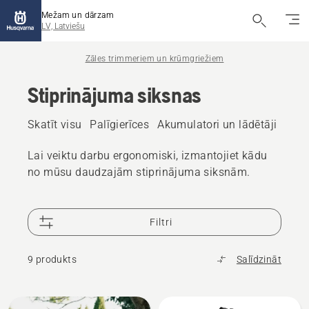
Mežam un dārzam
LV, Latviešu
Zāles trimmeriem un krūmgriežiem
Stiprinājuma siksnas
Skatīt visu
Palīgierīces
Akumulatori un lādētāji
Degv
Lai veiktu darbu ergonomiski, izmantojiet kādu
no mūsu daudzajām stiprinājuma siksnām.
Filtri
9 produkts
Salīdzināt
Visi