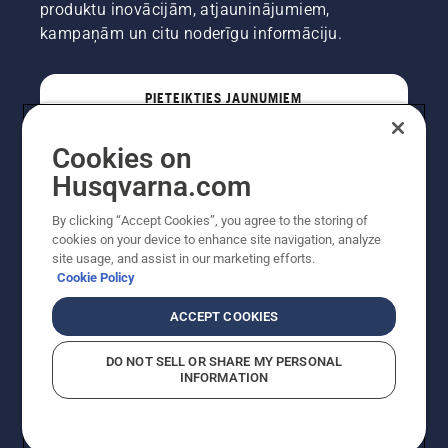
produktu inovācijām, atjauninājumiem,
kampaņām un citu noderīgu informāciju.
PIETEIKTIES JAUNUMIEM
Cookies on
PROFESIONĀLIS
Husqvarna.com
By clicking “Accept Cookies”, you agree to the storing of
cookies on your device to enhance site navigation, analyze
site usage, and assist in our marketing efforts.
Cookie Policy
ACCEPT COOKIES
DO NOT SELL OR SHARE MY PERSONAL
INFORMATION
Autortiesības — 2022 Husqvarna AB (publ). Visas
tiesības ir aizsargātas. Norādītās cenas ir ieteicamās
mazumtirdzniecības cenas.
Sīkfailu politika
Lietošanas noteikumi