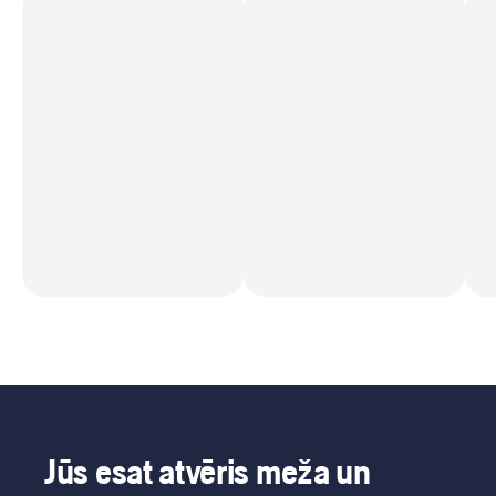
Jūs esat atvēris meža un