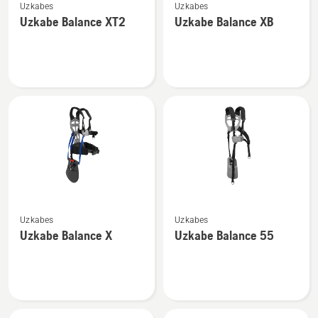
Uzkabes
Uzkabes
vairāk
vairāk
Uzkabe Balance XT2
Uzkabe Balance XB
informācijas
informācijas
par
par
Uzkabe
Uzkabe
Balance
Balance
XT2
XB
Skatīt
Skatīt
Uzkabes
Uzkabes
vairāk
vairāk
Uzkabe Balance X
Uzkabe Balance 55
informācijas
informācijas
par
par
Uzkabe
Uzkabe
Balance
Balance
X
55