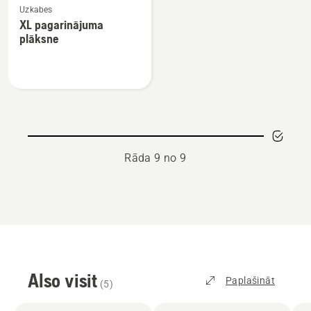
Uzkabes
vairāk
XL pagarinājuma
informācijas
plāksne
par
XL
pagarinājuma
plāksne
Rāda 9 no 9
Also visit
Paplašināt
(
5
)