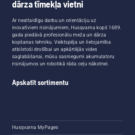
dārza tīmekļa vietni
Ar neatlaidīgu darbu un orientāciju uz
inovatīviem risinājumiem, Husqvarna kopš 1689.
gada piedāvā profesionālu meža un dārza
kopšanas tehniku. Veiktspēja un lietojamība
atbilstoši drošībai un apkārtējās vides
saglabāšanai, mūsu sasniegumi akumulatoru
risinājumos un robotikā rāda ceļu nākotnei.
Apskatīt sortimentu
Husqvarna MyPages