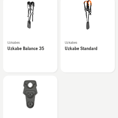
Skatīt
Skatīt
Uzkabes
Uzkabes
vairāk
vairāk
Uzkabe Balance 35
Uzkabe Standard
informācijas
informācijas
par
par
Uzkabe
Uzkabe
Balance
Standard
35
Skatīt