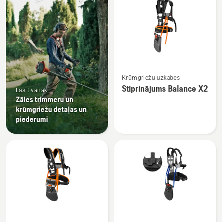
produkti
Skatīt
Krūmgriežu uzkabes
vairāk
Stiprinājums Balance X2
Lasīt vairāk
informācijas
Zāles trimmeru un
par
krūmgriežu detaļas un
Stiprinājums
piederumi
Balance
X2
Skatīt
Skatīt