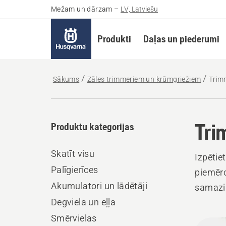
Mežam un dārzam
–
LV, Latviešu
Produkti
Daļas un piederumi
Sākums
Zāles trimmeriem un krūmgriežiem
Trim
Tri
Produktu kategorijas
Skatīt visu
Izpētie
Palīgierīces
piemēro
Akumulatori un lādētāji
samazin
Degviela un eļļa
Smērvielas
Visi