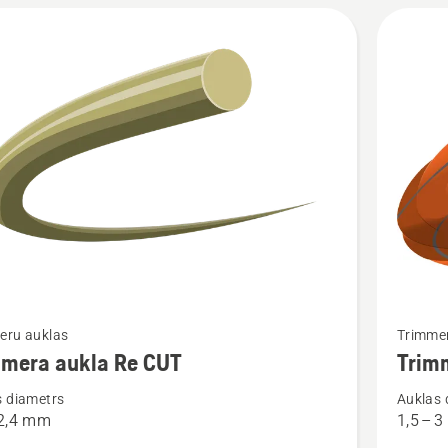
Skatīt
eru auklas
Trimme
vairāk
mmera aukla Re CUT
Trim
cijas
informāc
s diametrs
Auklas 
par
 2,4 mm
1,5 – 
ra
Trimmer