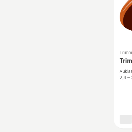
Skatīt
Trimm
vairāk
Tri
informā
Aukla
par
2,4 –
Trimme
aukla
OPTI
Quadra