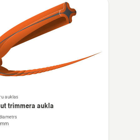
ru auklas
ut trimmera aukla
ijas
diametrs
4 mm