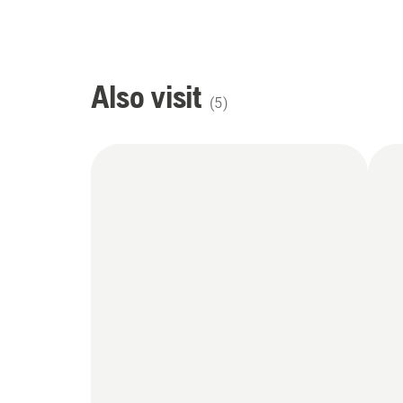
Also visit
(
5
)