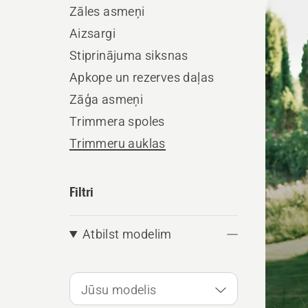
Zāles asmeņi
produ
Aizsargi
Stiprinājuma siksnas
Apkope un rezerves daļas
Zāģa asmeņi
Trimmera spoles
Trimmeru auklas
Filtri
Atbilst modelim
Jūsu modelis