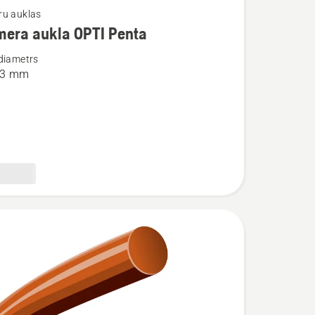
ru auklas
mera aukla OPTI Penta
ijas
diametrs
3,3 mm
a