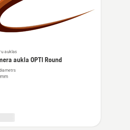
ru auklas
mera aukla OPTI Round
ijas
diametrs
4 mm
a