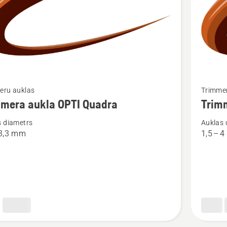
Skatīt
eru auklas
Trimme
vairāk
mmera aukla OPTI Quadra
Trim
cijas
informāc
s diametrs
Auklas 
par
 3,3 mm
1,5 – 
ra
Trimmer
aukla
OPTI
Round