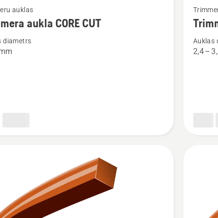
eru auklas
Trimme
vairāk
mmera aukla CORE CUT
Trim
cijas
informāc
s diametrs
Auklas 
par
4 mm
2,4 – 
ra
Trimmer
aukla
OPTI
Penta