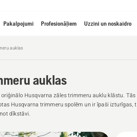
Pakalpojumi
Profesionāļiem
Uzzini un noskaidro
meru auklas
mmeru auklas
t oriģinālo Husqvarna zāles trimmeru auklu klāstu. Tās 
tas Husqvarna trimmeru spolēm un ir īpaši izturīgas, 
ot dīkstāvi.