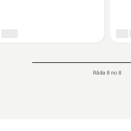
aukla
WHISPE
Twist
Rāda 8 no 8