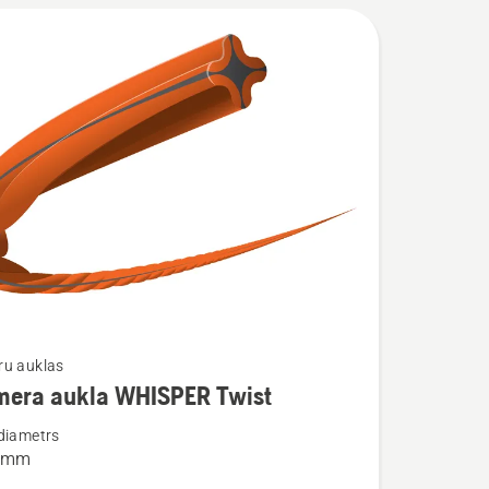
ru auklas
mera aukla WHISPER Twist
ijas
diametrs
3 mm
a