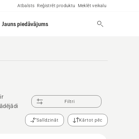
Atbalsts
Reģistrēt produktu
Meklēt veikalu
Jauns piedāvājums
ir
Filtri
tādējādi
Salīdzināt
Kārtot pēc