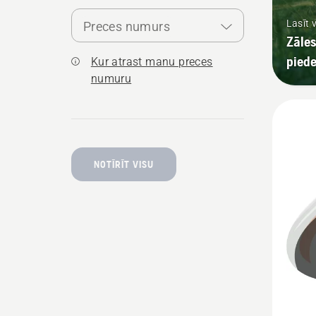
Lasīt 
Preces numurs
Zāles
pied
Kur atrast manu preces
numuru
NOTĪRĪT VISU
Skatīt