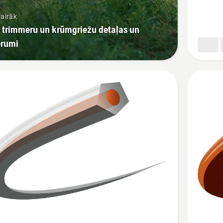
trimmer
vairāk
aukla
 trimmeru un krūmgriežu detaļas un
erumi
Skatīt