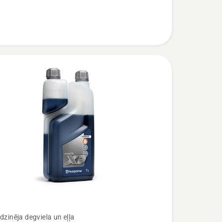
dzinēja degviela un eļļa