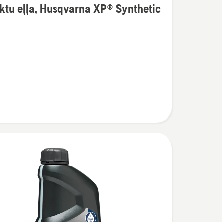
ktu eļļa, Husqvarna XP® Synthetic
ijas
na
c