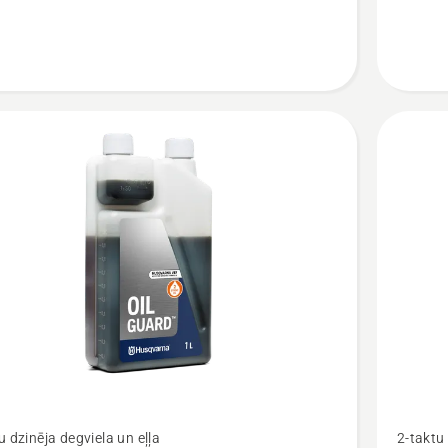
Skatīt
u dzinēja degviela un eļļa
2-taktu 
vairāk