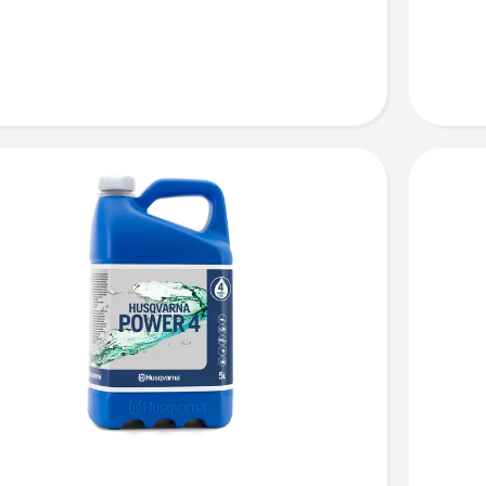
10W-
W-
30 AWD
Skatīt