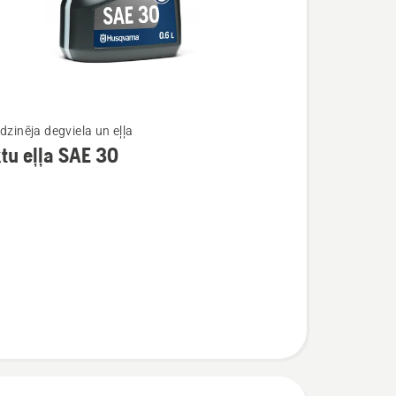
dzinēja degviela un eļļa
tu eļļa SAE 30
ijas