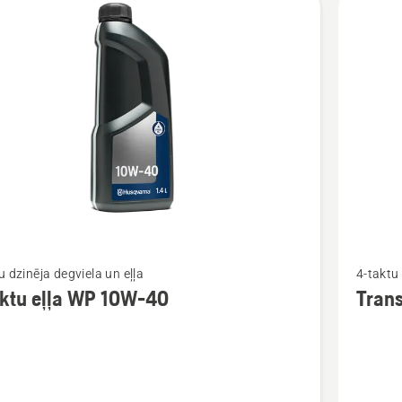
Skatīt
u dzinēja degviela un eļļa
4-taktu 
vairāk
aktu eļļa WP 10W-40
Tran
cijas
informāc
par
Transmis
eļļa