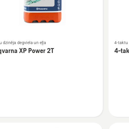
Skatīt
u dzinēja degviela un eļļa
4-taktu 
vairāk
qvarna XP Power 2T
4-tak
cijas
informāc
par
rna
4-
taktu
eļļa
SAE 30