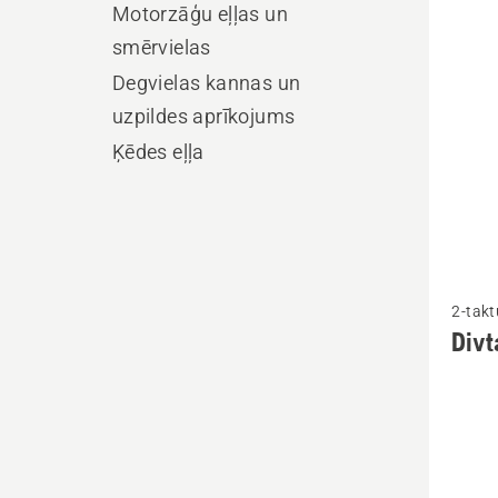
produ
Motorzāģu eļļas un
smērvielas
Degvielas kannas un
uzpildes aprīkojums
Ķēdes eļļa
Skatīt
2-takt
vairāk
Divt
informā
par
Divtakt
eļļa
HP