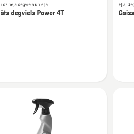
u dzinēja degviela un eļļa
Eļļa, de
vairāk
lāta degviela Power 4T
Gaisa 
cijas
informāc
par
a
Gaisa
a
filtra
eļļa