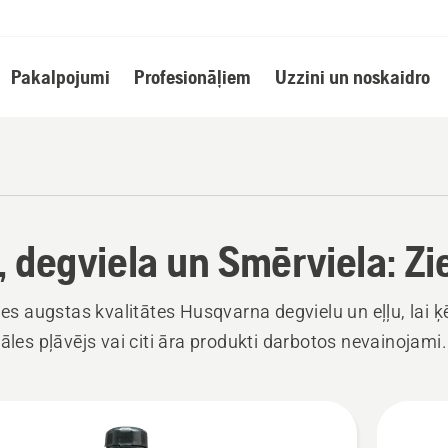
Pakalpojumi
Profesionāļiem
Uzzini un noskaidro
a, degviela un Smērviela: Zi
ties augstas kvalitātes Husqvarna degvielu un eļļu, lai 
zāles pļāvējs vai citi āra produkti darbotos nevainojami.