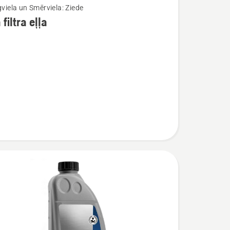
gviela un Smērviela: Ziede
filtra eļļa
ijas