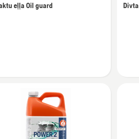
aktu eļļa Oil guard
Divta
cijas
informāc
par
u
Divtaktu
eļļa,
Husqvar
XP®
Syntheti