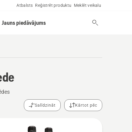
Atbalsts
Reģistrēt produktu
Meklēt veikalu
Jauns piedāvājums
ede
ķēdes
Salīdzināt
Kārtot pēc