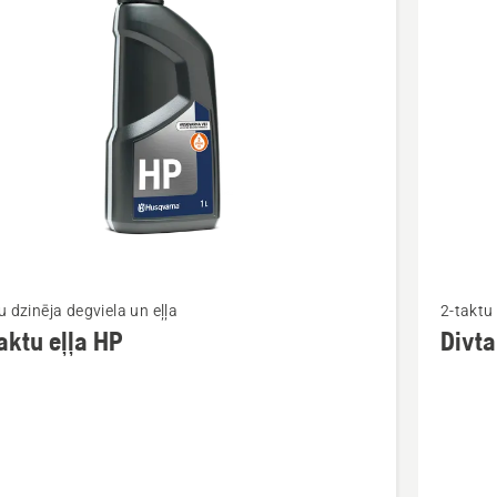
kti
Skatīt
u dzinēja degviela un eļļa
2-taktu 
vairāk
aktu eļļa HP
Divta
cijas
informāc
par
u
Divtaktu
eļļa
LS+