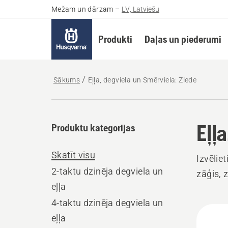
Mežam un dārzam
–
LV, Latviešu
Produkti
Daļas un piederumi
Sākums
Eļļa, degviela un Smērviela: Ziede
Eļļ
Produktu kategorijas
Skatīt visu
Izvēlie
2-taktu dzinēja degviela un
zāģis, 
eļļa
4-taktu dzinēja degviela un
Visi
eļļa