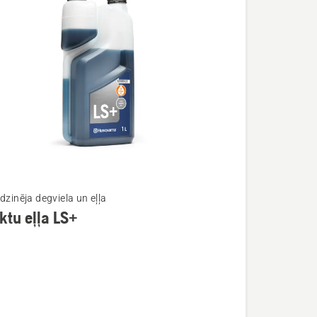
dzinēja degviela un eļļa
ktu eļļa LS+
ijas