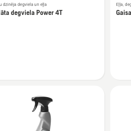
u dzinēja degviela un eļļa
Eļļa, de
vairāk
lāta degviela Power 4T
Gaisa 
cijas
informāc
par
a
Gaisa
a
filtra
eļļa