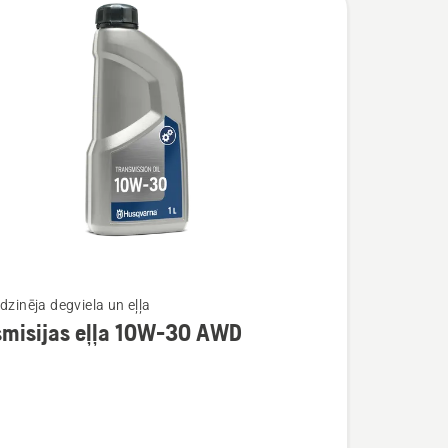
dzinēja degviela un eļļa
smisijas eļļa 10W-30 AWD
ijas
ijas