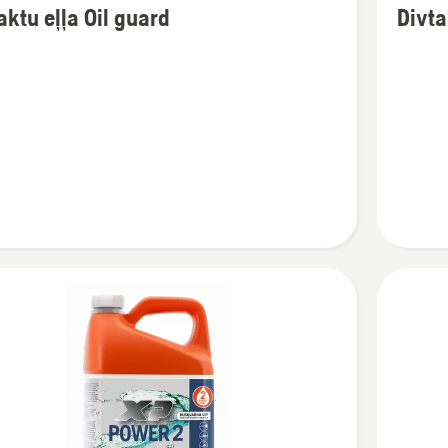
aktu eļļa Oil guard
Divta
cijas
informāc
par
u
Divtaktu
eļļa,
Husqvar
XP®
Syntheti