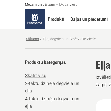
Mežam un dārzam
–
LV, Latviešu
Produkti
Daļas un piederumi
Sākums
Eļļa, degviela un Smērviela: Ziede
Eļļ
Produktu kategorijas
Skatīt visu
Izvēlie
2-taktu dzinēja degviela un
zāģis, 
eļļa
4-taktu dzinēja degviela un
Visi
eļļa