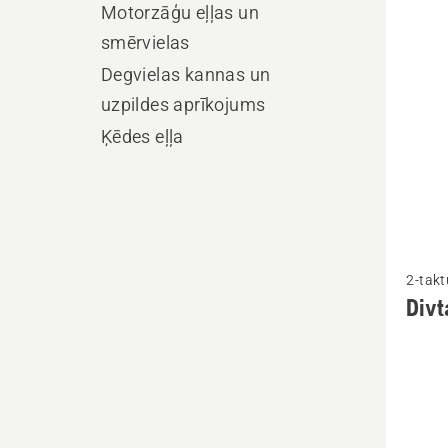
produ
Motorzāģu eļļas un
smērvielas
Degvielas kannas un
uzpildes aprīkojums
Ķēdes eļļa
Skatīt
2-takt
vairāk
Divt
informā
par
Divtakt
eļļa
HP