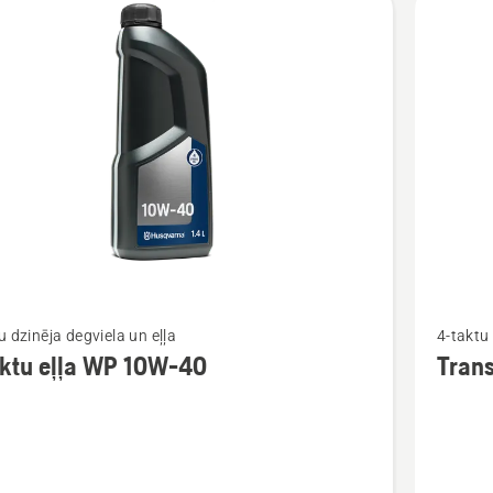
Skatīt
u dzinēja degviela un eļļa
4-taktu 
vairāk
aktu eļļa WP 10W-40
Tran
cijas
informāc
par
Transmis
eļļa