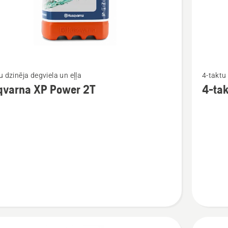
Skatīt
u dzinēja degviela un eļļa
4-taktu 
vairāk
qvarna XP Power 2T
4-tak
cijas
informāc
par
rna
4-
taktu
eļļa
SAE 30