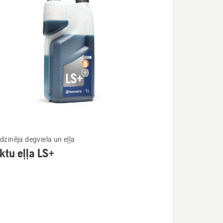
dzinēja degviela un eļļa
ktu eļļa LS+
ijas