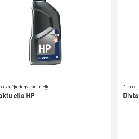
kti
Skatīt
u dzinēja degviela un eļļa
2-taktu 
vairāk
aktu eļļa HP
Divta
cijas
informāc
par
u
Divtaktu
eļļa
LS+