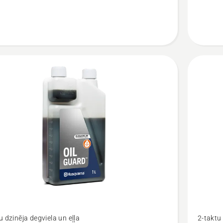
Skatīt
u dzinēja degviela un eļļa
2-taktu 
vairāk