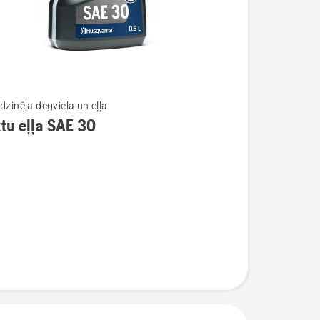
dzinēja degviela un eļļa
tu eļļa SAE 30
ijas