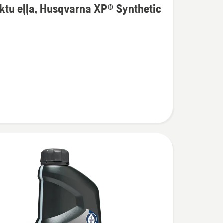
ktu eļļa, Husqvarna XP® Synthetic
ijas
na
c