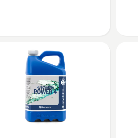
10W-
W-
30 AWD
Skatīt