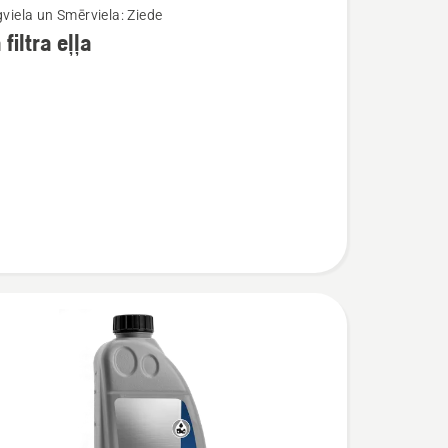
gviela un Smērviela: Ziede
filtra eļļa
ijas