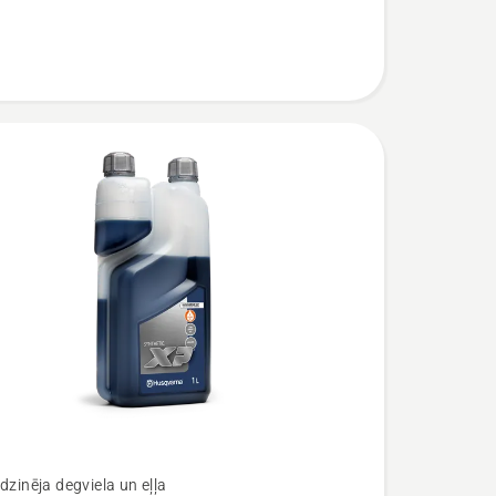
dzinēja degviela un eļļa