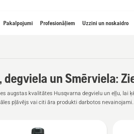
Pakalpojumi
Profesionāļiem
Uzzini un noskaidro
a, degviela un Smērviela: Zi
ties augstas kvalitātes Husqvarna degvielu un eļļu, lai 
zāles pļāvējs vai citi āra produkti darbotos nevainojami.