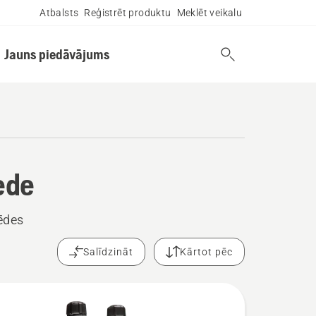
Atbalsts
Reģistrēt produktu
Meklēt veikalu
Jauns piedāvājums
ede
ķēdes
Salīdzināt
Kārtot pēc