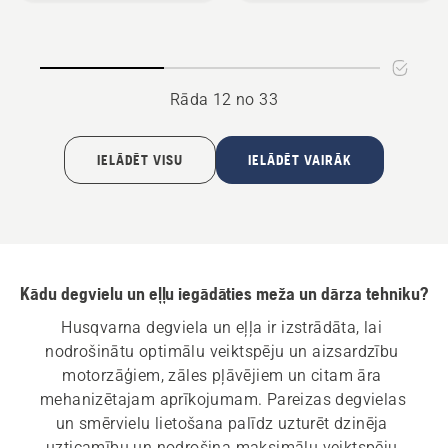
Active
Mineral
Clean
Rāda 12 no 33
IELĀDĒT VISU
IELĀDĒT VAIRĀK
Kādu degvielu un eļļu iegādāties meža un dārza tehniku?
Husqvarna degviela un eļļa ir izstrādāta, lai 
nodrošinātu optimālu veiktspēju un aizsardzību 
motorzāģiem, zāles pļāvējiem un citam āra 
mehanizētajam aprīkojumam. Pareizas degvielas 
un smērvielu lietošana palīdz uzturēt dzinēja 
uzticamību un nodrošina maksimālu veiktspēju 