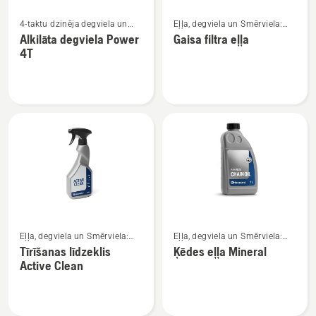
Skatīt
Skatīt
4-taktu dzinēja degviela un
Eļļa, degviela un Smērviela:
vairāk
vairāk
eļļa
Ziede
Alkilāta degviela Power
Gaisa filtra eļļa
informācijas
informācijas
4T
par
par
Alkilāta
Gaisa
degviela
filtra
Power
eļļa
4T
Skatīt
Skatīt
Eļļa, degviela un Smērviela:
Eļļa, degviela un Smērviela:
vairāk
vairāk
Ziede
Ziede
Tīrīšanas līdzeklis
Ķēdes eļļa Mineral
informācijas
informācijas
Active Clean
par
par
Tīrīšanas
Ķēdes
līdzeklis
eļļa