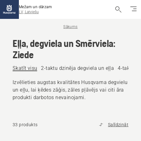
Mežam un dārzam
LV, Latviešu
Sākums
Eļļa, degviela un Smērviela:
Ziede
Skatīt visu
2-taktu dzinēja degviela un eļļa
4-taktu dz
Izvēlieties augstas kvalitātes Husqvarna degvielu
un eļļu, lai ķēdes zāģis, zāles pļāvējs vai citi āra
produkti darbotos nevainojami.
33 produkts
Salīdzināt