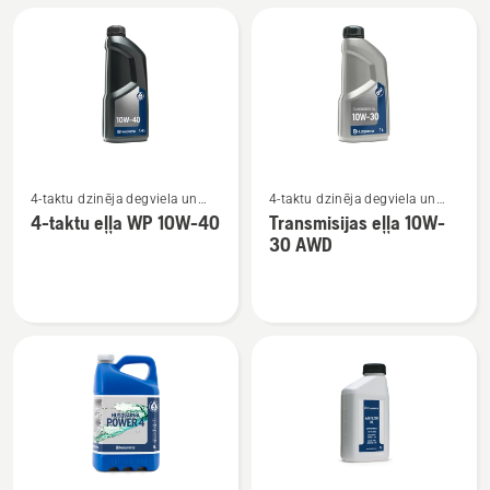
Power
eļļa
2T
SAE 30
Skatīt
Skatīt
4-taktu dzinēja degviela un
4-taktu dzinēja degviela un
vairāk
vairāk
eļļa
eļļa
4-taktu eļļa WP 10W-40
Transmisijas eļļa 10W-
informācijas
informācijas
30 AWD
par
par
4-
Transmisijas
taktu
eļļa
eļļa
10W-
WP 10W-
30 AWD
40