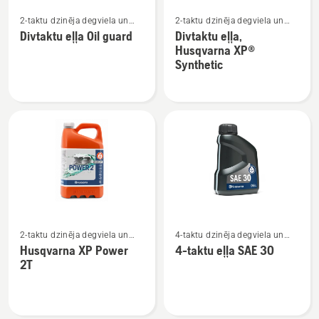
Skatīt
Skatīt
2-taktu dzinēja degviela un
2-taktu dzinēja degviela un
vairāk
vairāk
eļļa
eļļa
Divtaktu eļļa Oil guard
Divtaktu eļļa,
informācijas
informācijas
Husqvarna XP®
par
par
Synthetic
Divtaktu
Divtaktu
eļļa
eļļa,
Oil
Husqvarna
guard
XP®
Synthetic
Skatīt
Skatīt
2-taktu dzinēja degviela un
4-taktu dzinēja degviela un
vairāk
vairāk
eļļa
eļļa
Husqvarna XP Power
4-taktu eļļa SAE 30
informācijas
informācijas
2T
par
par
Husqvarna
4-
XP
taktu