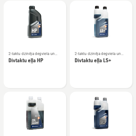
Visi
produkti
Skatīt
Skatīt
2-taktu dzinēja degviela un
2-taktu dzinēja degviela un
vairāk
vairāk
eļļa
eļļa
Divtaktu eļļa HP
Divtaktu eļļa LS+
informācijas
informācijas
par
par
Divtaktu
Divtaktu
eļļa
eļļa
HP
LS+