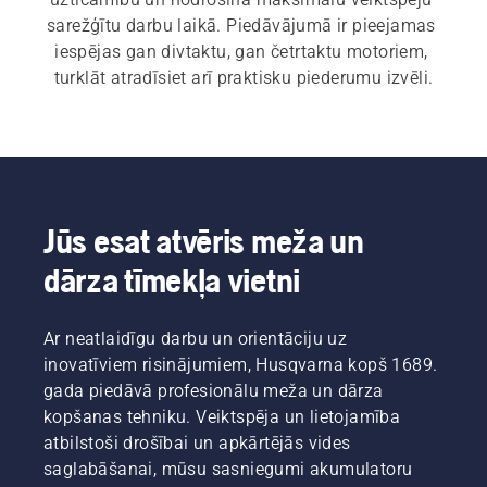
sarežģītu darbu laikā. Piedāvājumā ir pieejamas 
iespējas gan divtaktu, gan četrtaktu motoriem, 
turklāt atradīsiet arī praktisku piederumu izvēli.
Jūs esat atvēris meža un
dārza tīmekļa vietni
Ar neatlaidīgu darbu un orientāciju uz
inovatīviem risinājumiem, Husqvarna kopš 1689.
gada piedāvā profesionālu meža un dārza
kopšanas tehniku. Veiktspēja un lietojamība
atbilstoši drošībai un apkārtējās vides
saglabāšanai, mūsu sasniegumi akumulatoru