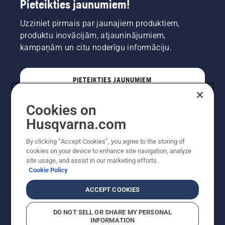
Pieteikties jaunumiem!
Uzziniet pirmais par jaunajiem produktiem,
produktu inovācijām, atjauninājumiem,
kampaņām un citu noderīgu informāciju.
PIETEIKTIES JAUNUMIEM
Cookies on
PROFESIONĀLIS
Husqvarna.com
By clicking “Accept Cookies”, you agree to the storing of
cookies on your device to enhance site navigation, analyze
site usage, and assist in our marketing efforts.
Cookie Policy
ACCEPT COOKIES
DO NOT SELL OR SHARE MY PERSONAL
INFORMATION
Autortiesības — 2022 Husqvarna AB (publ). Visas