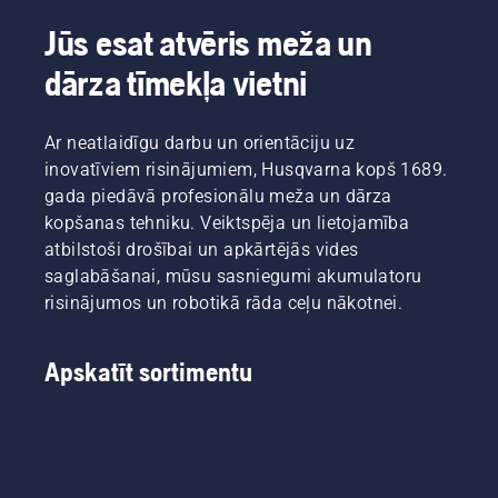
Jūs esat atvēris meža un
dārza tīmekļa vietni
Ar neatlaidīgu darbu un orientāciju uz
inovatīviem risinājumiem, Husqvarna kopš 1689.
gada piedāvā profesionālu meža un dārza
kopšanas tehniku. Veiktspēja un lietojamība
atbilstoši drošībai un apkārtējās vides
saglabāšanai, mūsu sasniegumi akumulatoru
risinājumos un robotikā rāda ceļu nākotnei.
Apskatīt sortimentu