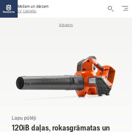
Mežam un dārzam
LV, Latviešu
Atbalsts
Lapu pūtēji
120iB daļas, rokasgrāmatas un