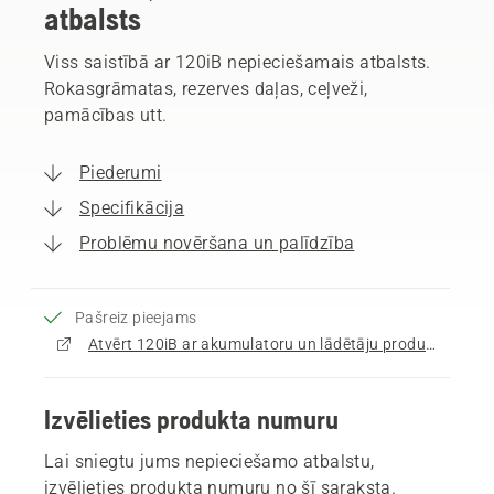
atbalsts
Viss saistībā ar 120iB nepieciešamais atbalsts.
Rokasgrāmatas, rezerves daļas, ceļveži,
pamācības utt.
Piederumi
Specifikācija
Problēmu novēršana un palīdzība
Pašreiz pieejams
Atvērt 120iB ar akumulatoru un lādētāju produktu lapu
Izvēlieties produkta numuru
Lai sniegtu jums nepieciešamo atbalstu,
izvēlieties produkta numuru no šī saraksta.