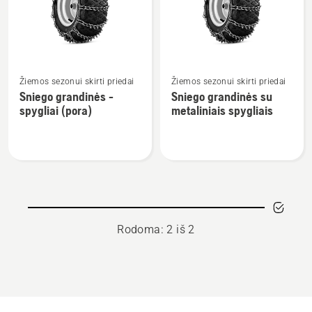
produktus
Žiūrėti
Žiūrėti
Žiemos sezonui skirti priedai
Žiemos sezonui skirti priedai
daugiau
daugiau
Sniego grandinės -
Sniego grandinės su
detalių
detalių
spygliai (pora)
metaliniais spygliais
apie
apie
Sniego
Sniego
grandinės
grandinės
-
su
spygliai
metaliniais
(pora)
spygliais
Rodoma: 2 iš 2