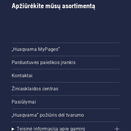
Apžiūrėkite mūsų asortimentą
„Husqvarna MyPages“
Parduotuvės paieškos įrankis
Kontaktai
Žiniasklaidos centras
Pasiūlymai
„Husqvarna“ požiūris dėl tvarumo
Teisinė informacija apie gaminį