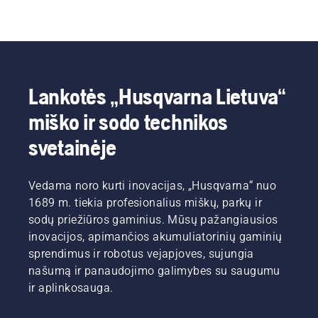
Lankotės „Husqvarna Lietuva“
miško ir sodo technikos
svetainėje
Vedama noro kurti inovacijas, „Husqvarna“ nuo
1689 m. tiekia profesionalius miškų, parkų ir
sodų priežiūros gaminius. Mūsų pažangiausios
inovacijos, apimančios akumuliatorinių gaminių
sprendimus ir robotus vejapjoves, sujungia
našumą ir panaudojimo galimybes su saugumu
ir aplinkosauga.