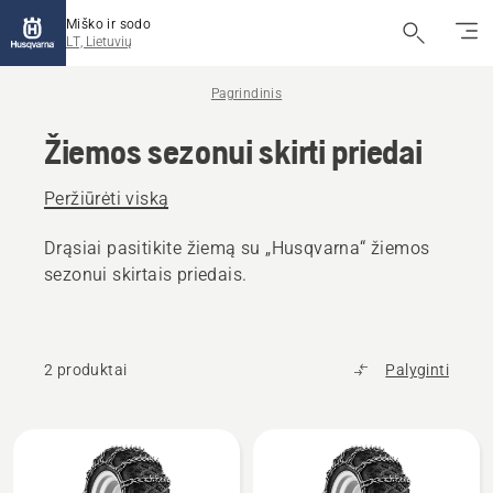
Miško ir sodo
LT, Lietuvių
Pagrindinis
Žiemos sezonui skirti priedai
Peržiūrėti viską
Drąsiai pasitikite žiemą su „Husqvarna“ žiemos
sezonui skirtais priedais.
2 produktai
Palyginti
Rodyti
visus