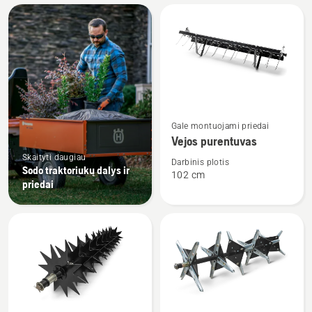
Rodyti
visus
produktus
Žiūrėti
Gale montuojami priedai
daugiau
Vejos purentuvas
detalių
Skaityti daugiau
apie
Darbinis plotis
Sodo traktoriukų dalys ir
102 cm
Vejos
priedai
purentuvas