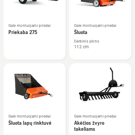
Žiūrėti
Žiūrėti
Gale montuojami priedai
Gale montuojami priedai
daugiau
daugiau
Priekaba 275
Šluota
detalių
detalių
apie
apie
Darbinis plotis
112 cm
Priekaba
Šluota
275
Žiūrėti
Žiūrėti
Gale montuojami priedai
Gale montuojami priedai
daugiau
daugiau
Šluota lapų rinktuvė
Akėčios žvyro
detalių
detalių
takeliams
apie
apie