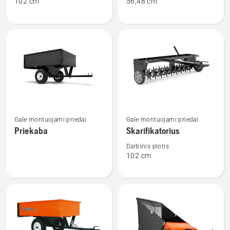
102 cm
56,48 cm
Samanų
Barstytuvas
grėblys
30
Žiūrėti
Žiūrėti
Gale montuojami priedai
Gale montuojami priedai
daugiau
daugiau
Priekaba
Skarifikatorius
detalių
detalių
apie
apie
Darbinis plotis
102 cm
Priekaba
Skarifikatorius