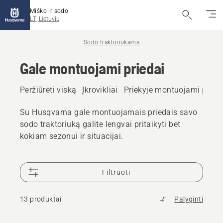
Miško ir sodo
LT, Lietuvių
Sodo traktoriukams
Gale montuojami priedai
Peržiūrėti viską
Įkrovikliai
Priekyje montuojami pried
Su Husqvarna gale montuojamais priedais savo
sodo traktoriuką galite lengvai pritaikyti bet
kokiam sezonui ir situacijai.
Filtruoti
13 produktai
Palyginti