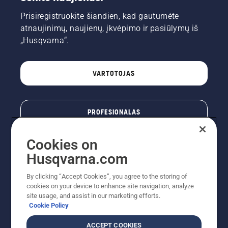
Prisiregistruokite šiandien, kad gautumėte
atnaujinimų, naujienų, įkvėpimo ir pasiūlymų iš
„Husqvarna“.
VARTOTOJAS
PROFESIONALAS
Cookies on
Husqvarna.com
By clicking “Accept Cookies”, you agree to the storing of
cookies on your device to enhance site navigation, analyze
site usage, and assist in our marketing efforts.
Cookie Policy
© „Husqvarna AB“ (leid). Visos teisės priklauso autoriui.
ACCEPT COOKIES