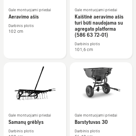
Gale montuojami priedai
Gale montuojami priedai
Žiūrėti
Žiūrėti
Aeravimo ašis
Kaištinė aeravimo ašis
daugiau
daugiau
turi būti naudojama su
detalių
detalių
Darbinis plotis
agregato platforma
102 cm
apie
apie
(586 63 72-01)
Aeravimo
Kaištinė
Darbinis plotis
ašis
aeravimo
101,6 cm
ašis
turi
būti
naudojama
su
agregato
platforma
(586
Žiūrėti
Žiūrėti
63
Gale montuojami priedai
Gale montuojami priedai
daugiau
daugiau
72-
Samanų grėblys
Barstytuvas 30
detalių
detalių
01)
apie
apie
Darbinis plotis
Darbinis plotis