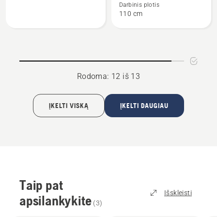
Darbinis plotis
Šluota
Akėčios
110 cm
lapų
žvyro
rinktuvė
takeliams
Rodoma: 12 iš 13
ĮKELTI VISKĄ
ĮKELTI DAUGIAU
Taip pat
Išskleisti
apsilankykite
(
3
)