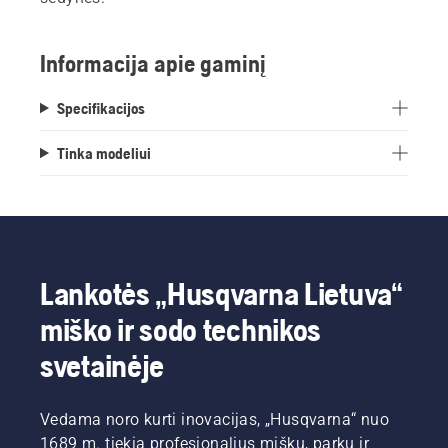
Informacija apie gaminį
Specifikacijos
Tinka modeliui
Lankotės „Husqvarna Lietuva“
miško ir sodo technikos
svetainėje
Vedama noro kurti inovacijas, „Husqvarna“ nuo
1689 m. tiekia profesionalius miškų, parkų ir