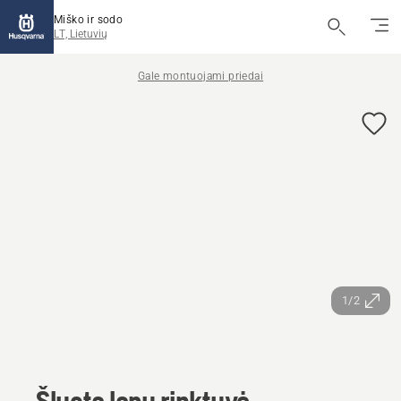
Miško ir sodo
LT, Lietuvių
Gale montuojami priedai
1/2
Šluota lapų rinktuvė