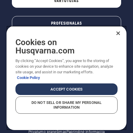
VARTOTOJAS
PROFESIONALAS
Cookies on
Husqvarna.com
By clicking “Accept Cookies”, you agree to the storing of
cookies on your device to enhance site navigation, analyze
site usage, and assist in our marketing efforts.
Cookie Policy
© „Husqvarna AB“ (leid). Visos teisės priklauso autoriui.
ACCEPT COOKIES
Nurodoma rekomenduojama mažmeninė kaina (RMK),
įskaitant PVM. RMK yra kaina, už kurią gamintojas
DO NOT SELL OR SHARE MY PERSONAL
rekomenduoja pardavėjui parduoti prekę. UAB
INFORMATION
"Husqvarna Lietuva" prekių vartotojams neparduoda,
todėl faktines kainas nustato pardavėjai prekybos
vietose.
Slapukų politika – ES/EEE
Naudojimo sąlygos
Privatumo pranešimas
Pagrindinė informacija