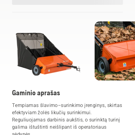
Gaminio aprašas
Tempiamas šlavimo–surinkimo įrenginys, skirtas
efektyviam žolės likučių surinkimui.
Reguliuojamas darbinis aukštis, o surinktą turinį
galima ištuštinti neišlipant iš operatoriaus
sėdynės.