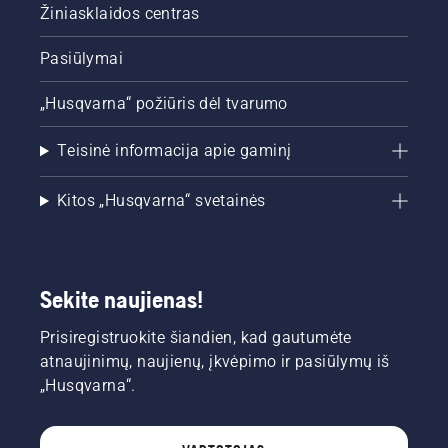
Žiniasklaidos centras
Pasiūlymai
„Husqvarna“ požiūris dėl tvarumo
Teisinė informacija apie gaminį
Kitos „Husqvarna“ svetainės
Sekite naujienas!
Prisiregistruokite šiandien, kad gautumėte
atnaujinimų, naujienų, įkvėpimo ir pasiūlymų iš
„Husqvarna“.