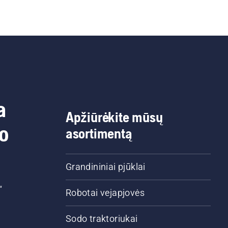
a
Apžiūrėkite mūsų
do
asortimentą
Grandininiai pjūklai
“
Robotai vejapjovės
Sodo traktoriukai