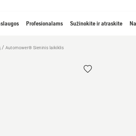
slaugos
Profesionalams
Sužinokite ir atraskite
Na
s
Automower® Sieninis laikiklis