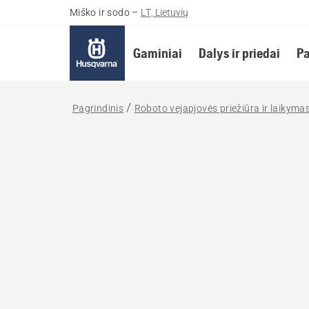
Miško ir sodo
–
LT, Lietuvių
Gaminiai
Dalys ir priedai
Pa
Pagrindinis
Roboto vejapjovės priežiūra ir laikyma