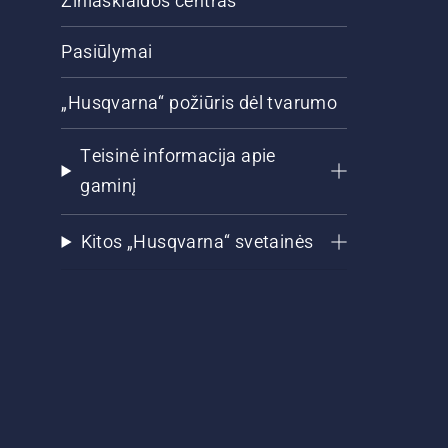
Žiniasklaidos centras
Pasiūlymai
„Husqvarna“ požiūris dėl tvarumo
Teisinė informacija apie
gaminį
Kitos „Husqvarna“ svetainės