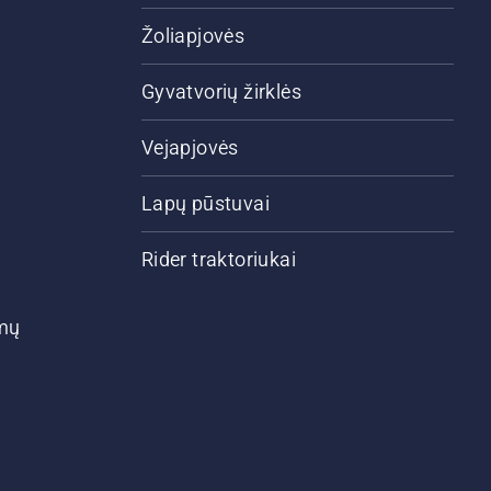
Žoliapjovės
Gyvatvorių žirklės
Vejapjovės
Lapų pūstuvai
Rider traktoriukai
ymų