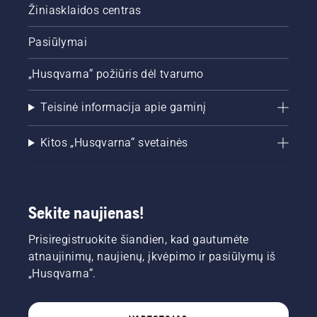
Žiniasklaidos centras
Pasiūlymai
„Husqvarna“ požiūris dėl tvarumo
Teisinė informacija apie gaminį
Kitos „Husqvarna“ svetainės
Sekite naujienas!
Prisiregistruokite šiandien, kad gautumėte
atnaujinimų, naujienų, įkvėpimo ir pasiūlymų iš
„Husqvarna“.