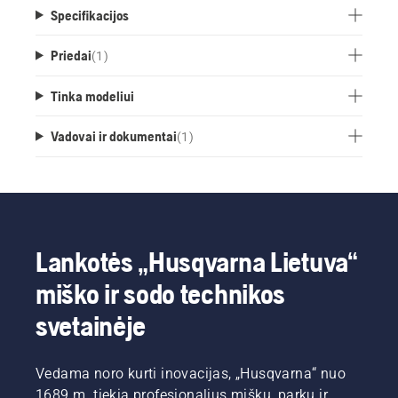
Specifikacijos
Priedai
(
1
)
Tinka modeliui
Vadovai ir dokumentai
(
1
)
Lankotės „Husqvarna Lietuva“
miško ir sodo technikos
svetainėje
Vedama noro kurti inovacijas, „Husqvarna“ nuo
1689 m. tiekia profesionalius miškų, parkų ir