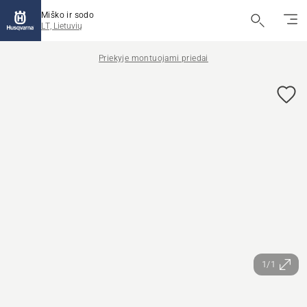
Miško ir sodo
LT, Lietuvių
Priekyje montuojami priedai
1/1