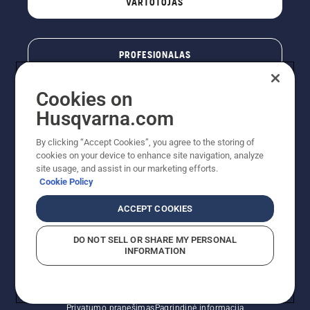
VARTOTOJAS
PROFESIONALAS
Cookies on
Husqvarna.com
By clicking “Accept Cookies”, you agree to the storing of
cookies on your device to enhance site navigation, analyze
site usage, and assist in our marketing efforts.
Cookie Policy
© „Husqvarna AB“ (leid). Visos teisės priklauso autoriui.
ACCEPT COOKIES
Nurodoma rekomenduojama mažmeninė kaina (RMK),
įskaitant PVM. RMK yra kaina, už kurią gamintojas
DO NOT SELL OR SHARE MY PERSONAL
rekomenduoja pardavėjui parduoti prekę. UAB
INFORMATION
"Husqvarna Lietuva" prekių vartotojams neparduoda,
todėl faktines kainas nustato pardavėjai prekybos
vietose.
Slapukų politika – ES/EEE
Naudojimo sąlygos
Privatumo pranešimas
Pagrindinė informacija