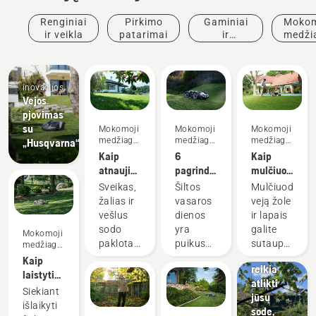
Renginiai
Pirkimo
Gaminiai
Mokom
ir veikla
patarimai
ir
medži
inovacijos
ir
Gaminiai
vado
ir
inovacijos
Vejos
pjovimas
su
Mokomoji
Mokomoji
Mokomoji
medžiaga
medžiaga
medžiaga
„Husqvarna“
ir vadovai
ir vadovai
ir vadovai
Kaip
6
Kaip
atnaujinti
pagrindiniai
mulčiuoti
Mokomoji
veją ir
vejos
žolę ir
medžiaga
Sveikas,
Šiltos
Mulčiuodami
sutvarkyti
priežiūros
lapus
ir vadovai
žalias ir
vasaros
veją žole
netolygiai
vasarą
Sodo
vešlus
dienos
ir lapais
sužėlusią
patarimai
kalendorius
sodo
yra
galite
Mokomoji
žolę
– darbų,
paklotas,
puikus
sutaupyti
medžiaga
kuriuos
ir vadovai
puikiai
metas
laiko bei
Kaip
reikia
tinkantis
puoselėti
pinigų.
laistyti
atlikti
ramiam
nuostabų
Čia
veją
Siekiant
jūsų
poilsiui
sodą.
pateikiame
išlaikyti
sode,
ar veiklai
Pateikiame
geriausius