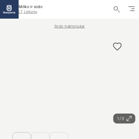
Miško ir sodo
LT, Lietuvių
Sodo traktoriukai
1/3