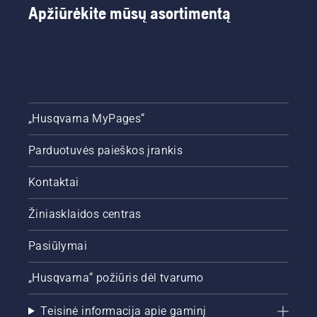
Apžiūrėkite mūsų asortimentą
pagrindinius
žalia ir
mūsų
vešli.
patarimus,
kurių
turėtumėte
laikytis
visą
sezoną,
„Husqvarna MyPages“
kad veja
atrodytų
Parduotuvės paieškos įrankis
žalia ir
vešli.
Kontaktai
Žiniasklaidos centras
Pasiūlymai
„Husqvarna“ požiūris dėl tvarumo
Teisinė informacija apie gaminį