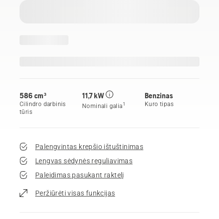
586 cm³
11,7 kW
Benzinas
Cilindro darbinis
Kuro tipas
1
Nominali galia
tūris
Palengvintas krepšio ištuštinimas
Lengvas sėdynės reguliavimas
Paleidimas pasukant raktelį
Peržiūrėti visas funkcijas