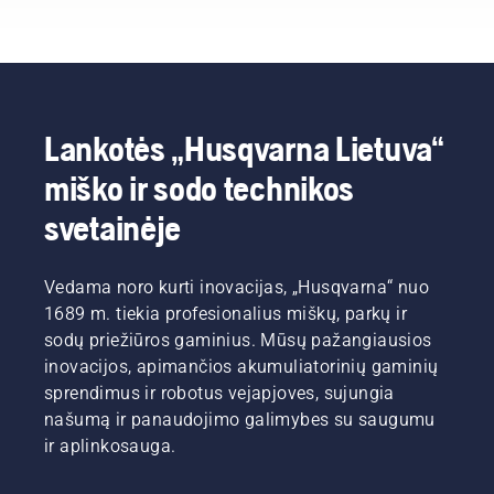
jums
veja.
būtų kiek
netolygiai
turėtumėte
pasirinkti
Pateikiame
įmanoma
sužėlusia
laikytis
tinkamą
kelis
geriausios
veja.
visą
traktoriuką.
paprastus
būklės,
sezoną,
vejos
kai žolė
kad veja
priežiūros
vėl
atrodytų
Lankotės „Husqvarna Lietuva“
rudenį
pradės
žalia ir
patarimus,
augti.
vešli.
miško ir sodo technikos
kad
Prieš
galėtumėte
kibdami i
svetainėje
paruošti
darbus,
dirvą
pirmiausia
vejai,
peržiūrėkite
Vedama noro kurti inovacijas, „Husqvarna“ nuo
kuri
pagrindinius
1689 m. tiekia profesionalius miškų, parkų ir
ateinančiais
musu
sodų priežiūros gaminius. Mūsų pažangiausios
metais
patarimus,
atrodys
kurių
inovacijos, apimančios akumuliatorinių gaminių
tobulai.
turėtumėte
sprendimus ir robotus vejapjoves, sujungia
Prieš
laikytis
našumą ir panaudojimo galimybes su saugumu
kibdami i
visą
ir aplinkosauga.
darbus,
sezoną,
pirmiausia
kad veja
peržiūrėkite
atrodytų