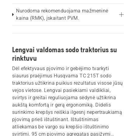
Nurodoma rekomenduojama mažmeninė
kaina (RMK), įskaitant PVM.
Lengvai valdomas sodo traktorius su
rinktuvu
Dėl efektyvaus pjovimo ir gebėjimo tvarkyti
siaurus praėjimus Husqvarna TC 215T sodo
traktorius užtikrina puikius rezultatus visose jūsų
vejos vietose. Lengvai pasiekiami valdikliai,
svirtys ir greitai reguliuojama sėdynė užtikrina
aukštą komfortą ir gerą ergonomiką. Didelis
surinkimo krepšys reiškia ilgesnį nepertraukiamą
pjovimą prieš ištuštinant. Ištuštinimas
atliekamas be vargo su krepšio ištuštinimo
svirtimi. 95 cm pjovimo agregatas pasižymi