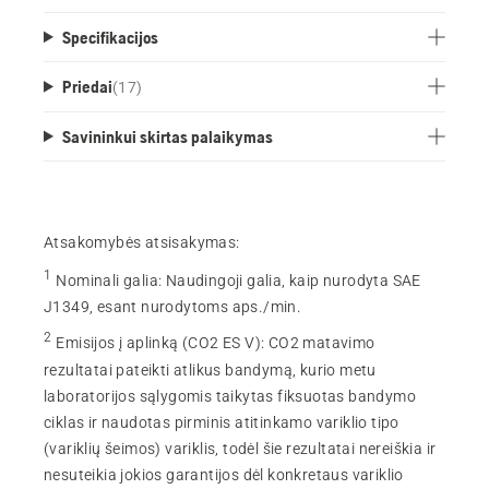
Specifikacijos
Priedai
(
17
)
Savininkui skirtas palaikymas
Atsakomybės atsisakymas:
1
Nominali galia
:
Naudingoji galia, kaip nurodyta SAE
J1349, esant nurodytoms aps./min.
2
Emisijos į aplinką (CO2 ES V)
:
CO2 matavimo
rezultatai pateikti atlikus bandymą, kurio metu
laboratorijos sąlygomis taikytas fiksuotas bandymo
ciklas ir naudotas pirminis atitinkamo variklio tipo
(variklių šeimos) variklis, todėl šie rezultatai nereiškia ir
nesuteikia jokios garantijos dėl konkretaus variklio