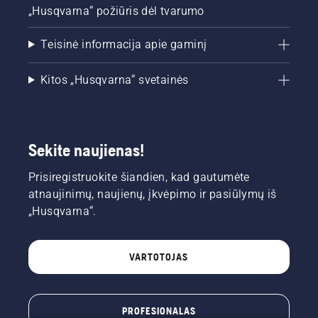
„Husqvarna“ požiūris dėl tvarumo
Teisinė informacija apie gaminį
Kitos „Husqvarna“ svetainės
Sekite naujienas!
Prisiregistruokite šiandien, kad gautumėte
atnaujinimų, naujienų, įkvėpimo ir pasiūlymų iš
„Husqvarna“.
VARTOTOJAS
PROFESIONALAS