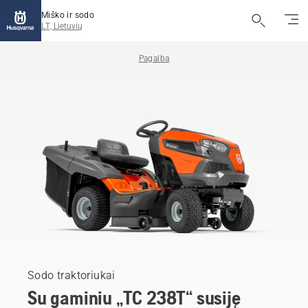
Miško ir sodo
LT, Lietuvių
Pagalba
Sodo traktoriukai
Su gaminiu „TC 238T“ susiję