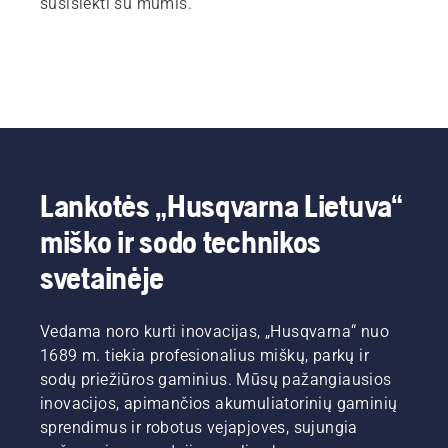
susisiekti su mumis.
Lankotės „Husqvarna Lietuva“
miško ir sodo technikos
svetainėje
Vedama noro kurti inovacijas, „Husqvarna“ nuo
1689 m. tiekia profesionalius miškų, parkų ir
sodų priežiūros gaminius. Mūsų pažangiausios
inovacijos, apimančios akumuliatorinių gaminių
sprendimus ir robotus vejapjoves, sujungia