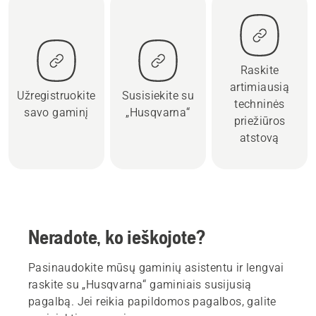
Raskite
artimiausią
Užregistruokite
Susisiekite su
techninės
savo gaminį
„Husqvarna“
priežiūros
atstovą
Neradote, ko ieškojote?
Pasinaudokite mūsų gaminių asistentu ir lengvai
raskite su „Husqvarna“ gaminiais susijusią
pagalbą. Jei reikia papildomos pagalbos, galite