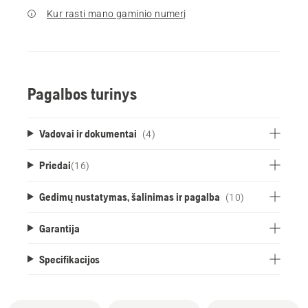
Kur rasti mano gaminio numerį
Pagalbos turinys
Vadovai ir dokumentai
(4)
Priedai
(
16
)
Gedimų nustatymas, šalinimas ir pagalba
(10)
Garantija
Specifikacijos