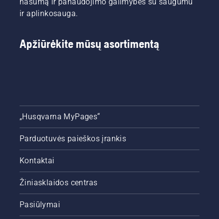
našumą ir panaudojimo galimybes su saugumu
ir aplinkosauga.
Apžiūrėkite mūsų asortimentą
„Husqvarna MyPages“
Parduotuvės paieškos įrankis
Kontaktai
Žiniasklaidos centras
Pasiūlymai