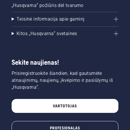
„Husqvarna“ požiūris dėl tvarumo
Teisinė informacija apie gaminį
Kitos „Husqvarna“ svetainės
Sekite naujienas!
Prisiregistruokite šiandien, kad gautumėte
atnaujinimų, naujienų, įkvėpimo ir pasiūlymų iš
„Husqvarna“.
VARTOTOJAS
PROFESIONALAS