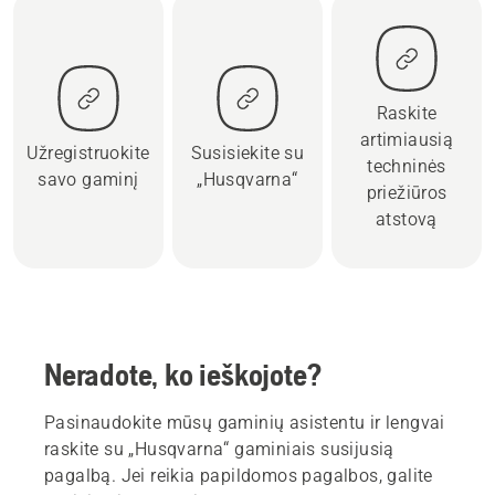
Raskite
artimiausią
Užregistruokite
Susisiekite su
techninės
savo gaminį
„Husqvarna“
priežiūros
atstovą
Neradote, ko ieškojote?
Pasinaudokite mūsų gaminių asistentu ir lengvai
raskite su „Husqvarna“ gaminiais susijusią
pagalbą. Jei reikia papildomos pagalbos, galite