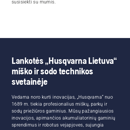
susisiekti su mumis.
Lankotės „Husqvarna Lietuva“
miško ir sodo technikos
svetainėje
Vedama noro kurti inovacijas, „Husqvarna“ nuo
1689 m. tiekia profesionalius miškų, parkų ir
sodų priežiūros gaminius. Mūsų pažangiausios
inovacijos, apimančios akumuliatorinių gaminių
sprendimus ir robotus vejapjoves, sujungia