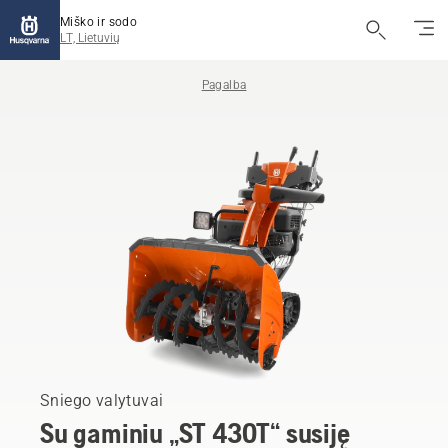
Miško ir sodo
LT, Lietuvių
Pagalba
Sniego valytuvai
Su gaminiu „ST 430T“ susiję