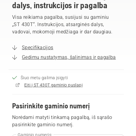
dalys, instrukcijos ir pagalba
Visa reikiama pagalba, susijusi su gaminiu
„ST 430T“. Instrukcijos, atsarginės dalys,
vadovai, mokomoji medžiaga ir dar daugiau.
Specifikacijos
Gedimų nustatymas, šalinimas ir pagalba
Šiuo metu galima įsigyti
Eiti į ST 430T gaminio puslapį
Pasirinkite gaminio numerį
Norėdami matyti tinkamą pagalbą, iš sąrašo
pasirinkite gaminio numerį.
Gaminio numeris: