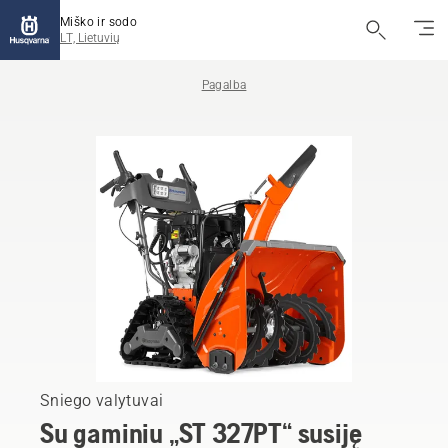
Miško ir sodo
LT, Lietuvių
Pagalba
Sniego valytuvai
Su gaminiu „ST 327PT“ susiję