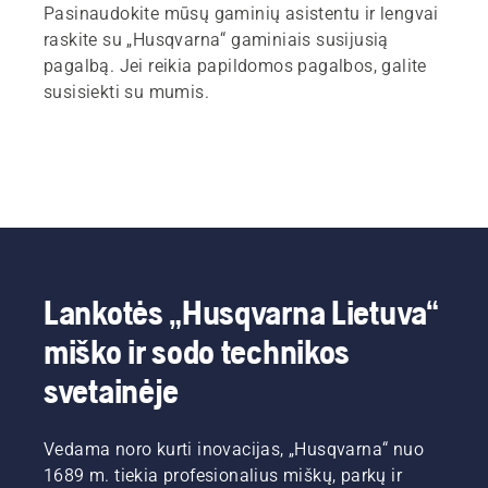
Pasinaudokite mūsų gaminių asistentu ir lengvai
raskite su „Husqvarna“ gaminiais susijusią
pagalbą. Jei reikia papildomos pagalbos, galite
susisiekti su mumis.
Lankotės „Husqvarna Lietuva“
miško ir sodo technikos
svetainėje
Vedama noro kurti inovacijas, „Husqvarna“ nuo
1689 m. tiekia profesionalius miškų, parkų ir