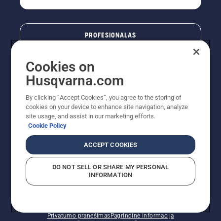
PROFESIONALAS
Cookies on
Husqvarna.com
By clicking “Accept Cookies”, you agree to the storing of
cookies on your device to enhance site navigation, analyze
site usage, and assist in our marketing efforts.
Cookie Policy
© „Husqvarna AB“ (leid). Visos teisės priklauso autoriui.
ACCEPT COOKIES
Nurodoma rekomenduojama mažmeninė kaina (RMK),
įskaitant PVM. RMK yra kaina, už kurią gamintojas
DO NOT SELL OR SHARE MY PERSONAL
rekomenduoja pardavėjui parduoti prekę. UAB
INFORMATION
"Husqvarna Lietuva" prekių vartotojams neparduoda,
todėl faktines kainas nustato pardavėjai prekybos
vietose.
Slapukų politika – ES/EEE
Naudojimo sąlygos
Privatumo pranešimas
Pagrindinė informacija