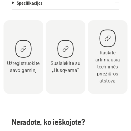
Specifikacijos
Raskite
artimiausią
Užregistruokite
Susisiekite su
techninės
savo gaminį
„Husqvarna“
priežiūros
atstovą
Neradote, ko ieškojote?