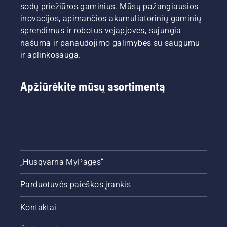
sodų priežiūros gaminius. Mūsų pažangiausios
inovacijos, apimančios akumuliatorinių gaminių
sprendimus ir robotus vejapjoves, sujungia
našumą ir panaudojimo galimybes su saugumu
ir aplinkosauga.
Apžiūrėkite mūsų asortimentą
„Husqvarna MyPages“
Parduotuvės paieškos įrankis
Kontaktai