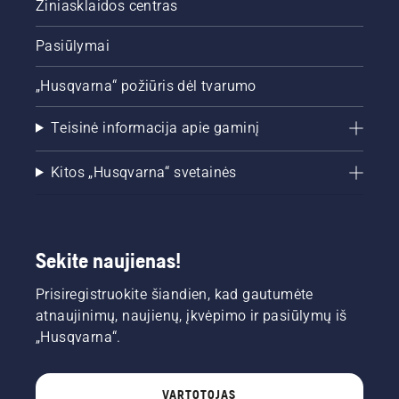
Žiniasklaidos centras
Pasiūlymai
„Husqvarna“ požiūris dėl tvarumo
Teisinė informacija apie gaminį
Kitos „Husqvarna“ svetainės
Sekite naujienas!
Prisiregistruokite šiandien, kad gautumėte
atnaujinimų, naujienų, įkvėpimo ir pasiūlymų iš
„Husqvarna“.
VARTOTOJAS