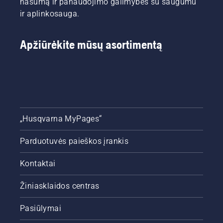
našumą ir panaudojimo galimybes su saugumu
ir aplinkosauga.
Apžiūrėkite mūsų asortimentą
„Husqvarna MyPages“
Parduotuvės paieškos įrankis
Kontaktai
Žiniasklaidos centras
Pasiūlymai