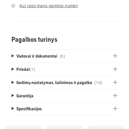
Kur rasti mano gaminio numerį
Pagalbos turinys
Vadovai ir dokumentai
(6)
Priedai
(
1
)
Gedimų nustatymas, šalinimas ir pagalba
(10)
Garantija
Specifikacijos