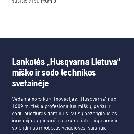
susisiekti su mumis.
Lankotės „Husqvarna Lietuva“
miško ir sodo technikos
svetainėje
Vedama noro kurti inovacijas, „Husqvarna“ nuo
1689 m. tiekia profesionalius miškų, parkų ir
sodų priežiūros gaminius. Mūsų pažangiausios
inovacijos, apimančios akumuliatorinių gaminių
sprendimus ir robotus vejapjoves, sujungia