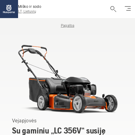
Miško ir sodo
LT, Lietuvių
Pagalba
Vejapjovės
Su gaminiu „LC 356V“ susiję