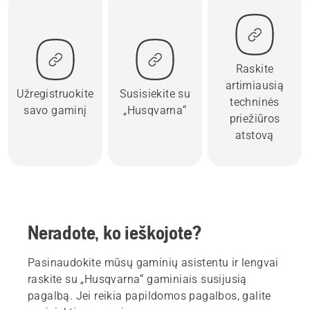
Raskite
artimiausią
Užregistruokite
Susisiekite su
techninės
savo gaminį
„Husqvarna“
priežiūros
atstovą
Neradote, ko ieškojote?
Pasinaudokite mūsų gaminių asistentu ir lengvai
raskite su „Husqvarna“ gaminiais susijusią
pagalbą. Jei reikia papildomos pagalbos, galite