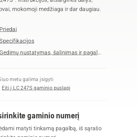
ovai, mokomoji medžiaga ir dar daugiau.
Priedai
Specifikacijos
Gedimų nustatymas, šalinimas ir pagalba
Šiuo metu galima įsigyti
Eiti į LC 247S gaminio puslapį
sirinkite gaminio numerį
ėdami matyti tinkamą pagalbą, iš sąrašo