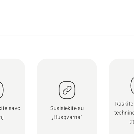
Raskite
kite savo
Susisiekite su
techninė
nį
„Husqvarna“
a