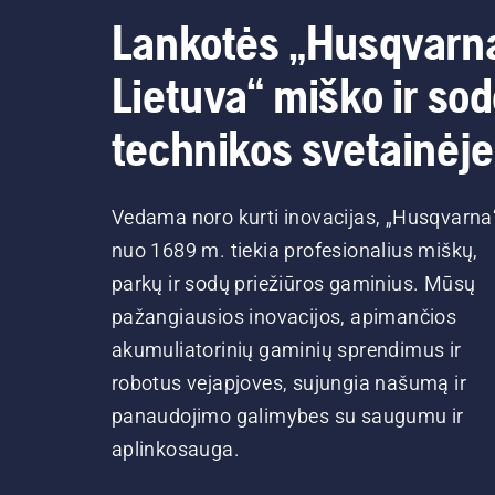
Lankotės „Husqvarn
Lietuva“ miško ir so
technikos svetainėje
Vedama noro kurti inovacijas, „Husqvarna
nuo 1689 m. tiekia profesionalius miškų,
parkų ir sodų priežiūros gaminius. Mūsų
pažangiausios inovacijos, apimančios
akumuliatorinių gaminių sprendimus ir
robotus vejapjoves, sujungia našumą ir
panaudojimo galimybes su saugumu ir
aplinkosauga.