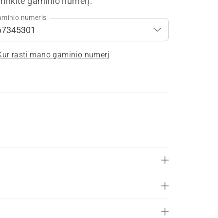
rinkite gaminio numerį.
minio numeris:
Kur rasti mano gaminio numerį