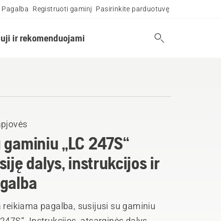
Pagalba
Registruoti gaminį
Pasirinkite parduotuvę
uji ir rekomenduojami
apjovės
 gaminiu „LC 247S“
siję dalys, instrukcijos ir
galba
 reikiama pagalba, susijusi su gaminiu
247S“. Instrukcijos, atsarginės dalys,