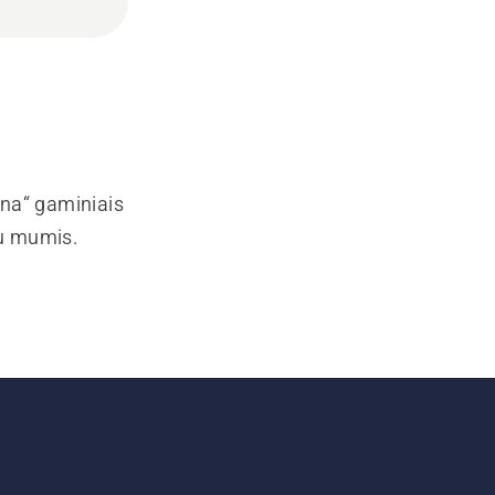
rna“ gaminiais
su mumis.