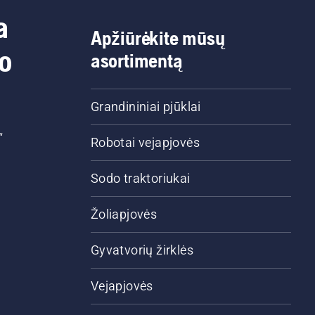
a
Apžiūrėkite mūsų
do
asortimentą
Grandininiai pjūklai
“
Robotai vejapjovės
Sodo traktoriukai
Žoliapjovės
Gyvatvorių žirklės
Vejapjovės