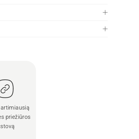
 artimiausią
s priežiūros
tstovą