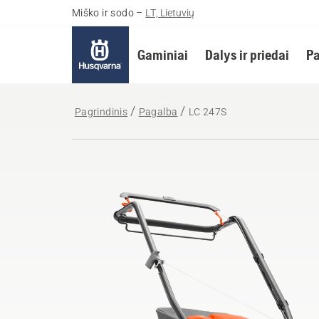
Miško ir sodo
–
LT, Lietuvių
Gaminiai
Dalys ir priedai
Pa
Pagrindinis
Pagalba
LC 247S