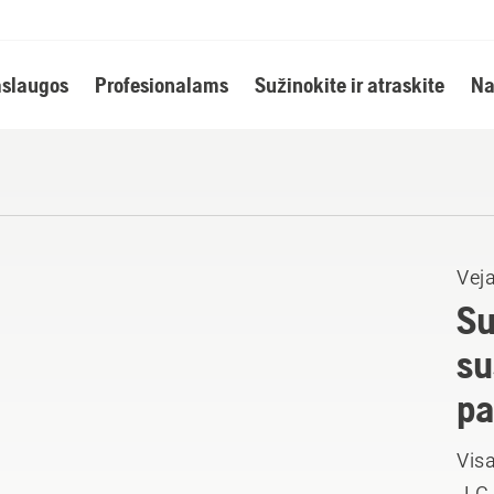
slaugos
Profesionalams
Sužinokite ir atraskite
Na
Vej
Su
su
pa
Visa
„LC 