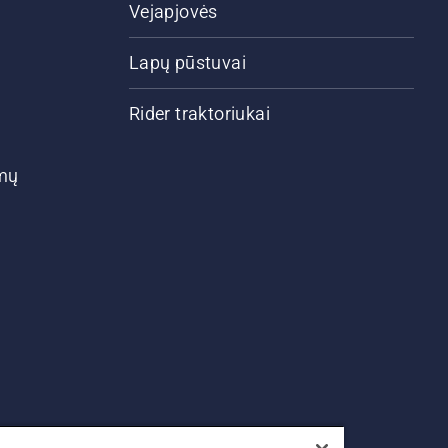
Vejapjovės
Lapų pūstuvai
Rider traktoriukai
ymų