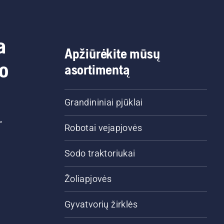
a
Apžiūrėkite mūsų
do
asortimentą
Grandininiai pjūklai
“
Robotai vejapjovės
Sodo traktoriukai
Žoliapjovės
Gyvatvorių žirklės