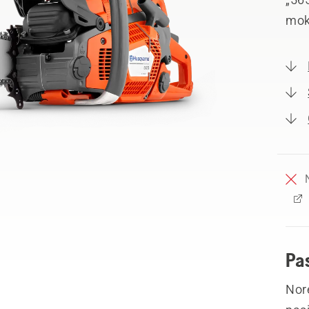
mok
Pa
Nor