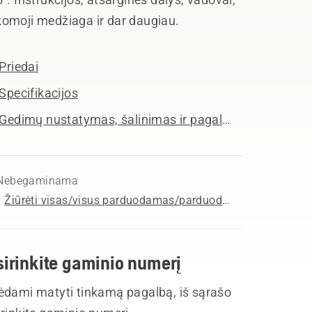
omoji medžiaga ir dar daugiau.
Priedai
Specifikacijos
Gedimų nustatymas, šalinimas ir pagalba
Nebegaminama
Žiūrėti visas/visus parduodamas/parduodamus Grandininiai pjūklai
sirinkite gaminio numerį
ėdami matyti tinkamą pagalbą, iš sąrašo