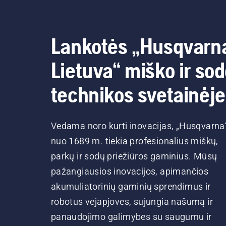
Lankotės „Husqvarn
Lietuva“ miško ir so
technikos svetainėje
Vedama noro kurti inovacijas, „Husqvarna
nuo 1689 m. tiekia profesionalius miškų,
parkų ir sodų priežiūros gaminius. Mūsų
pažangiausios inovacijos, apimančios
akumuliatorinių gaminių sprendimus ir
robotus vejapjoves, sujungia našumą ir
panaudojimo galimybes su saugumu ir