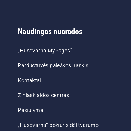
Naudingos nuorodos
„Husqvarna MyPages“
Parduotuvės paieškos įrankis
Kontaktai
Žiniasklaidos centras
Pasiūlymai
„Husqvarna“ požiūris dėl tvarumo