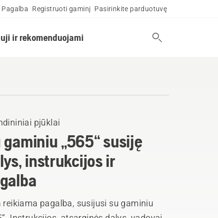
Pagalba
Registruoti gaminį
Pasirinkite parduotuvę
uji ir rekomenduojami
dininiai pjūklai
 gaminiu „565“ susiję
lys, instrukcijos ir
galba
 reikiama pagalba, susijusi su gaminiu
“. Instrukcijos, atsarginės dalys, vadovai,