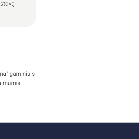
tstovą
rna“ gaminiais
su mumis.