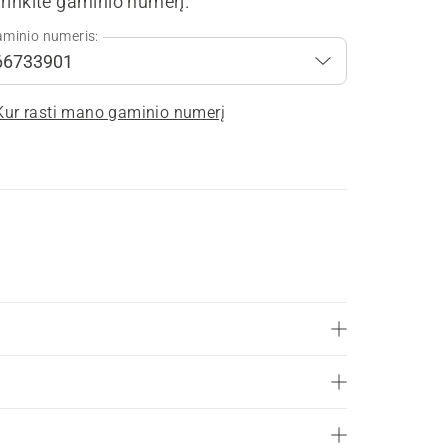
rinkite gaminio numerį.
minio numeris:
Kur rasti mano gaminio numerį