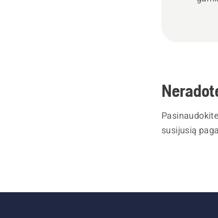
Neradote
Pasinaudokite
susijusią paga