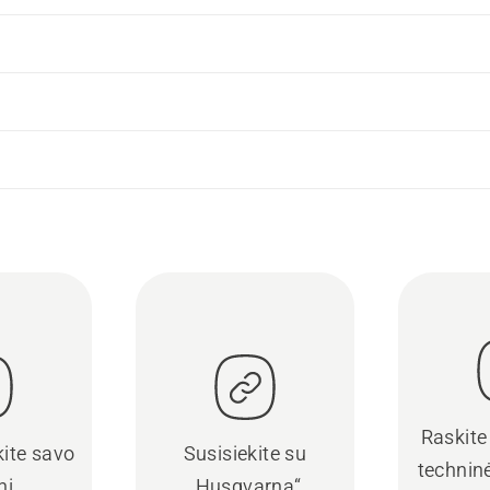
Raskite
kite savo
Susisiekite su
techninė
nį
„Husqvarna“