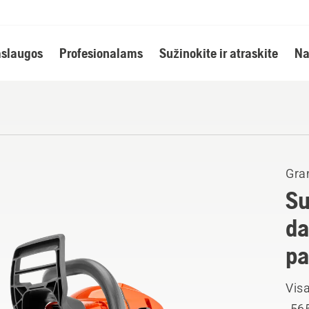
slaugos
Profesionalams
Sužinokite ir atraskite
Na
Gran
Su
da
pa
Visa
„565