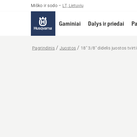
Miško ir sodo
–
LT, Lietuvių
Gaminiai
Dalys ir priedai
Pa
Pagrindinis
Juostos
18" 3/8" didelis juostos tvir