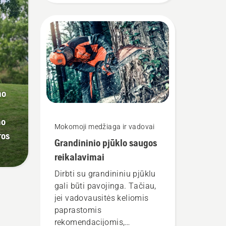
komanda. Ir jie yra reikliausi
mūsų naudotojai.
mo
mo
Mokomoji medžiaga ir vadovai
ros
Grandininio pjūklo saugos
reikalavimai
Dirbti su grandininiu pjūklu
gali būti pavojinga. Tačiau,
jei vadovausitės keliomis
paprastomis
rekomendacijomis,