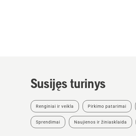
Susijęs turinys
Renginiai ir veikla
Pirkimo patarimai
Sprendimai
Naujienos ir žiniasklaida