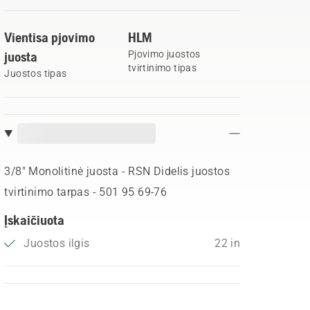
Vientisa pjovimo
HLM
juosta
Pjovimo juostos
tvirtinimo tipas
Juostos tipas
3/8" Monolitinė juosta - RSN Didelis juostos
tvirtinimo tarpas - 501 95 69‑76
Įskaičiuota
Juostos ilgis
22 in