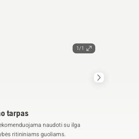
1/1
mo tarpas
 rekomenduojama naudoti su ilga
bės ritininiams guoliams.