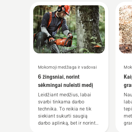
Mokomoji medžiaga ir vadovai
Mok
6 žingsniai, norint
Kai
sėkmingai nuleisti medį
gra
gra
Leidžiant medžius, labai
Nau
svarbi tinkama darbo
lab
technika. To reikia ne tik
tep
siekiant sukurti saugią
met
darbo aplinką, bet ir norint
gra
dirbti efektyviau.
Dėl