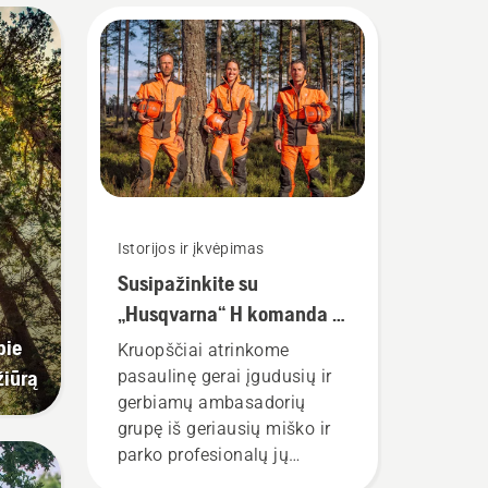
Istorijos ir įkvėpimas
Susipažinkite su
„Husqvarna“ H komanda –
mūsų reikliausiais
pie
Kruopščiai atrinkome
naudotojais
žiūrą
pasaulinę gerai įgudusių ir
gerbiamų ambasadorių
grupę iš geriausių miško ir
parko profesionalų jų
šalyse. Jie yra mūsų H