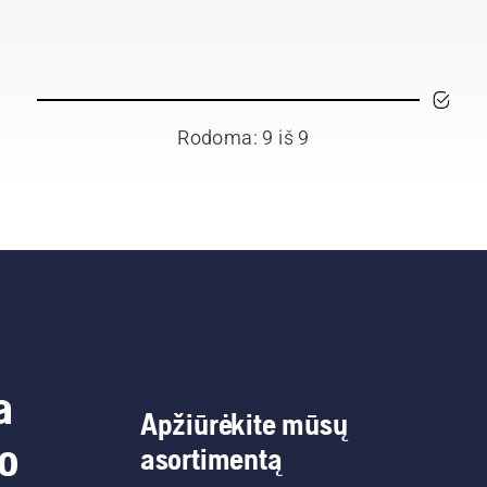
Rodoma: 9 iš 9
a
Apžiūrėkite mūsų
do
asortimentą