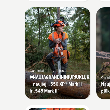
tar
Vad
tru
pat
suži
gra
kok
Pir
aly
gra
įsi
sta
Gaminiai ir inovacijos
Pad
#NAUJAGRANDININIŲPJŪKLŲKARTA
Gamin
pjū
– naujieji „550 XP® Mark II“
Nauj
būd
ir „545 Mark II“
pjūk
ats
kam
užt