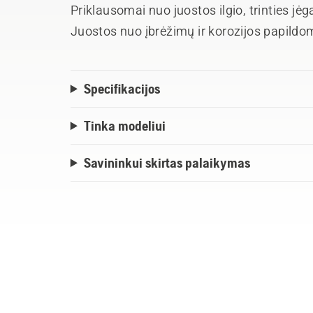
Priklausomai nuo juostos ilgio, trinties jė
Juostos nuo įbrėžimų ir korozijos papild
Keičiamas antgalis užsakomas atskirai.
Specifikacijos
Tinka modeliui
Savininkui skirtas palaikymas