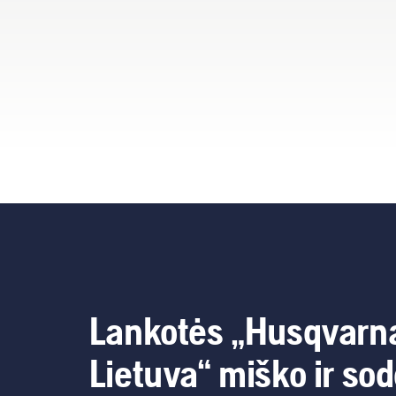
Lankotės „Husqvarn
Lietuva“ miško ir so