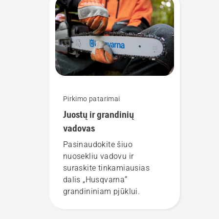
tep
tin
Pirkimo patarimai
Juostų ir grandinių
vadovas
Pasinaudokite šiuo
nuosekliu vadovu ir
suraskite tinkamiausias
dalis „Husqvarna“
grandininiam pjūklui.