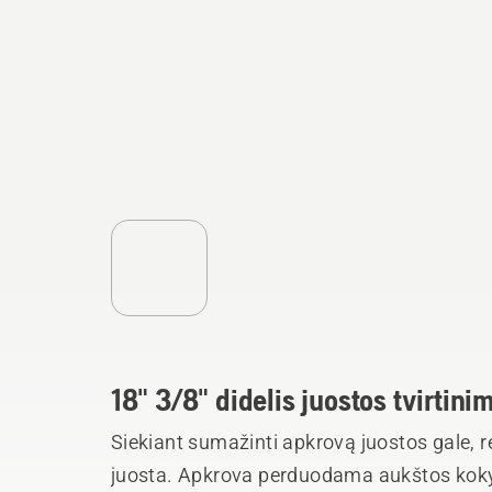
18" 3/8" didelis juostos tvirtini
Siekiant sumažinti apkrovą juostos gale,
juosta. Apkrova perduodama aukštos koky