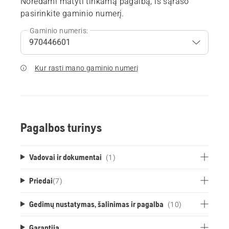
Norėdami matyti tinkamą pagalbą, iš sąrašo
pasirinkite gaminio numerį.
Gaminio numeris:
Kur rasti mano gaminio numerį
Pagalbos turinys
Vadovai ir dokumentai
(1)
Priedai
(
7
)
Gedimų nustatymas, šalinimas ir pagalba
(10)
Garantija