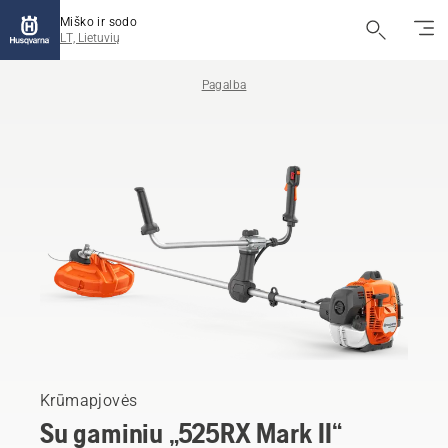
Miško ir sodo
LT, Lietuvių
Pagalba
Krūmapjovės
Su gaminiu „525RX Mark II“