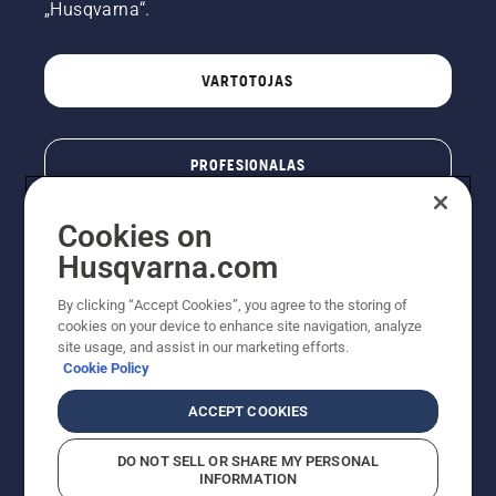
„Husqvarna“.
VARTOTOJAS
PROFESIONALAS
Cookies on
Husqvarna.com
By clicking “Accept Cookies”, you agree to the storing of
cookies on your device to enhance site navigation, analyze
site usage, and assist in our marketing efforts.
Cookie Policy
© „Husqvarna AB“ (leid). Visos teisės priklauso autoriui.
ACCEPT COOKIES
Nurodoma rekomenduojama mažmeninė kaina (RMK),
įskaitant PVM. RMK yra kaina, už kurią gamintojas
DO NOT SELL OR SHARE MY PERSONAL
rekomenduoja pardavėjui parduoti prekę. UAB
INFORMATION
"Husqvarna Lietuva" prekių vartotojams neparduoda,