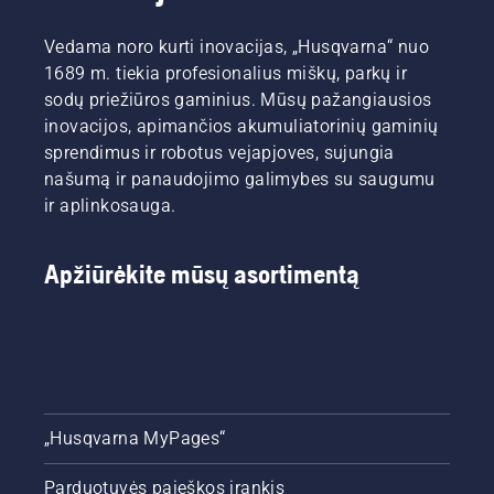
Vedama noro kurti inovacijas, „Husqvarna“ nuo
1689 m. tiekia profesionalius miškų, parkų ir
sodų priežiūros gaminius. Mūsų pažangiausios
inovacijos, apimančios akumuliatorinių gaminių
sprendimus ir robotus vejapjoves, sujungia
našumą ir panaudojimo galimybes su saugumu
ir aplinkosauga.
Apžiūrėkite mūsų asortimentą
„Husqvarna MyPages“
Parduotuvės paieškos įrankis