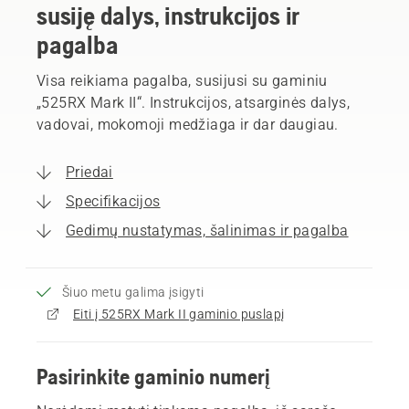
susiję dalys, instrukcijos ir
pagalba
Visa reikiama pagalba, susijusi su gaminiu
„525RX Mark II“. Instrukcijos, atsarginės dalys,
vadovai, mokomoji medžiaga ir dar daugiau.
Priedai
Specifikacijos
Gedimų nustatymas, šalinimas ir pagalba
Šiuo metu galima įsigyti
Eiti į 525RX Mark II gaminio puslapį
Pasirinkite gaminio numerį