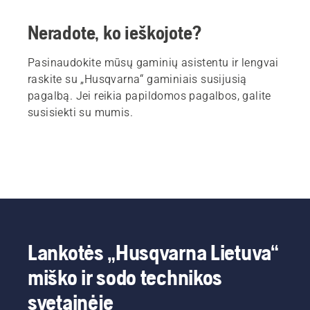
Neradote, ko ieškojote?
Pasinaudokite mūsų gaminių asistentu ir lengvai
raskite su „Husqvarna“ gaminiais susijusią
pagalbą. Jei reikia papildomos pagalbos, galite
susisiekti su mumis.
Lankotės „Husqvarna Lietuva“
miško ir sodo technikos
svetainėje