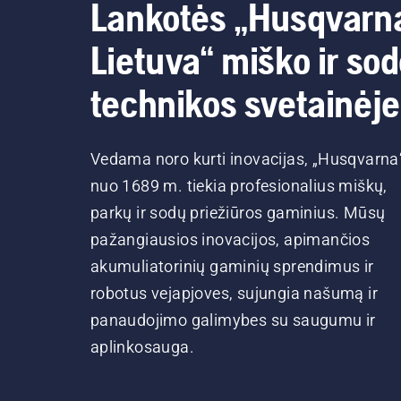
Lankotės „Husqvarn
Lietuva“ miško ir so
technikos svetainėje
Vedama noro kurti inovacijas, „Husqvarna
nuo 1689 m. tiekia profesionalius miškų,
parkų ir sodų priežiūros gaminius. Mūsų
pažangiausios inovacijos, apimančios
akumuliatorinių gaminių sprendimus ir
robotus vejapjoves, sujungia našumą ir
panaudojimo galimybes su saugumu ir
aplinkosauga.