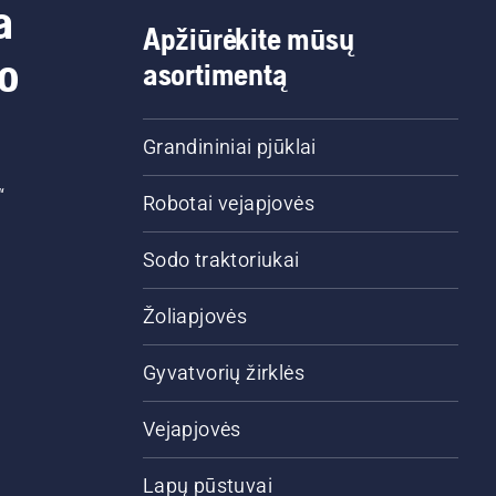
a
Apžiūrėkite mūsų
do
asortimentą
Grandininiai pjūklai
“
Robotai vejapjovės
Sodo traktoriukai
Žoliapjovės
Gyvatvorių žirklės
Vejapjovės
Lapų pūstuvai