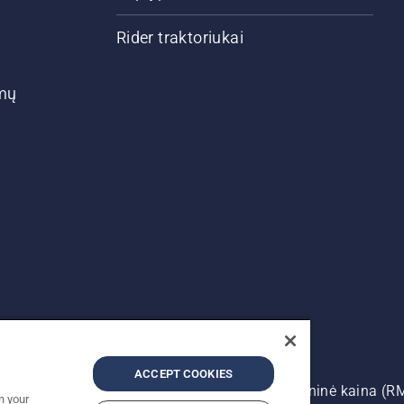
Rider traktoriukai
ymų
ACCEPT COOKIES
auso autoriui. Nurodoma rekomenduojama mažmeninė kaina (R
n your