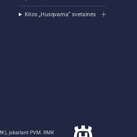
Kitos „Husqvarna“ svetainės
MK), įskaitant PVM. RMK