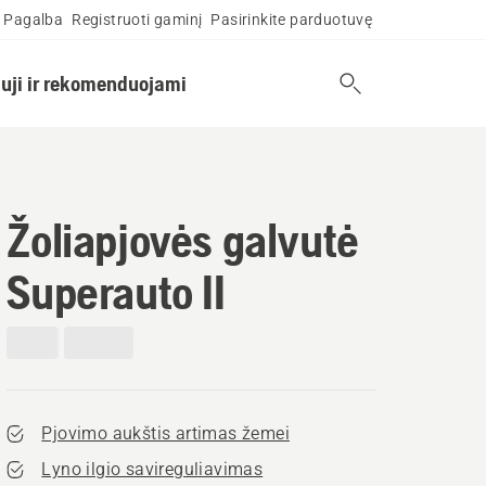
Pagalba
Registruoti gaminį
Pasirinkite parduotuvę
uji ir rekomenduojami
Žoliapjovės galvutė
Superauto II
Pjovimo aukštis artimas žemei
Lyno ilgio savireguliavimas