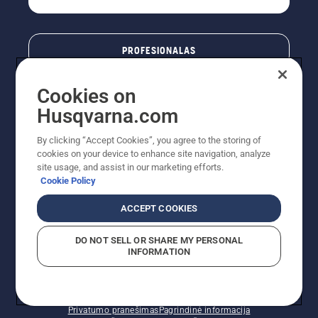
PROFESIONALAS
Cookies on
Husqvarna.com
By clicking “Accept Cookies”, you agree to the storing of
cookies on your device to enhance site navigation, analyze
site usage, and assist in our marketing efforts.
Cookie Policy
© „Husqvarna AB“ (leid). Visos teisės priklauso autoriui.
ACCEPT COOKIES
Nurodoma rekomenduojama mažmeninė kaina (RMK),
įskaitant PVM. RMK yra kaina, už kurią gamintojas
DO NOT SELL OR SHARE MY PERSONAL
rekomenduoja pardavėjui parduoti prekę. UAB
INFORMATION
"Husqvarna Lietuva" prekių vartotojams neparduoda,
todėl faktines kainas nustato pardavėjai prekybos
vietose.
Slapukų politika – ES/EEE
Naudojimo sąlygos
Privatumo pranešimas
Pagrindinė informacija