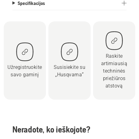
Specifikacijos
Raskite
artimiausią
Užregistruokite
Susisiekite su
techninės
savo gaminį
„Husqvarna“
priežiūros
atstovą
Neradote, ko ieškojote?