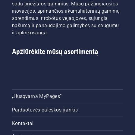
sodų priežiūros gaminius. Mūsų pažangiausios
inovacijos, apimančios akumuliatorinių gaminių
sprendimus ir robotus vejapjoves, sujungia
našumą ir panaudojimo galimybes su saugumu
ir aplinkosauga.
Apžiūrėkite mūsų asortimentą
„Husqvarna MyPages“
Parduotuvės paieškos įrankis
Kontaktai