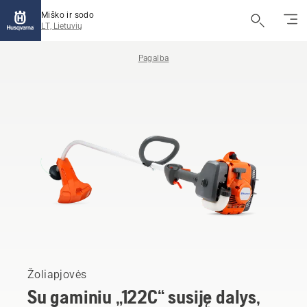
Miško ir sodo
LT, Lietuvių
Pagalba
Žoliapjovės
Su gaminiu „122C“ susiję dalys,