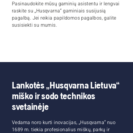
Pasinaudokite mūsų gaminių asistentu ir lengvai
raskite su „Husqvarna“ gaminiais susijusią
pagalbą. Jei reikia papildomos pagalbos, galite
susisiekti su mumis.
Lankotės „Husqvarna Lietuva“
miško ir sodo technikos
svetainėje
Vedama noro kurti inovacijas, „Husqvarna“ nuo
1689 m. tiekia profesionalius miškų, parkų ir