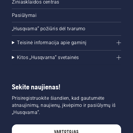
Žiniasklaidos centras
Pasiūlymai
„Husqvarna“ požiūris dėl tvarumo
Teisinė informacija apie gaminį
Kitos „Husqvarna“ svetainės
Sekite naujienas!
Prisiregistruokite šiandien, kad gautumėte
atnaujinimų, naujienų, įkvėpimo ir pasiūlymų iš
„Husqvarna“.
VARTOTOJAS