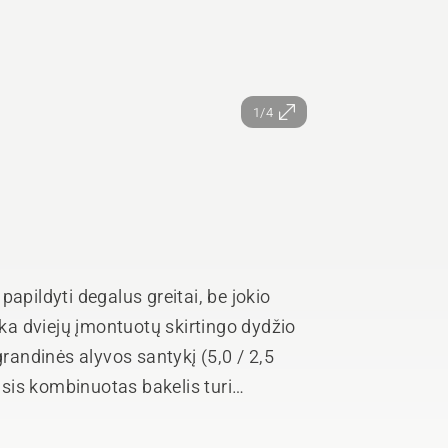
1/4
apildyti degalus greitai, be jokio
ėka dviejų įmontuotų skirtingo dydžio
grandinės alyvos santykį (5,0 / 2,5
jasis kombinuotas bakelis turi
udojamiems įrankiams ir atsarginėms
standartais.