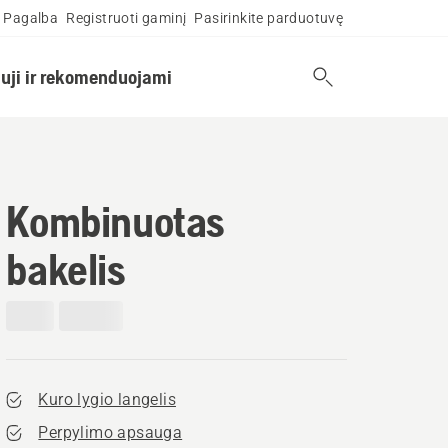
Pagalba
Registruoti gaminį
Pasirinkite parduotuvę
uji ir rekomenduojami
Kombinuotas
bakelis
Kuro lygio langelis
Perpylimo apsauga