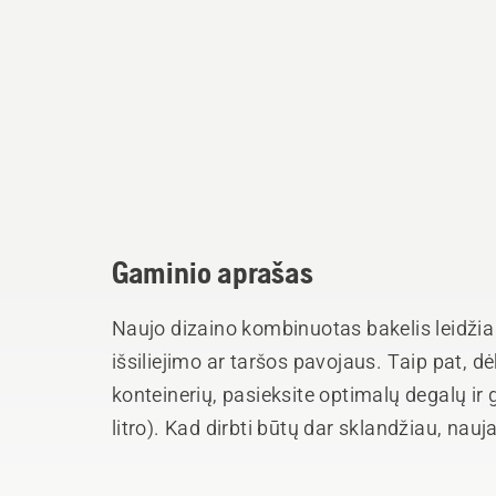
Gaminio aprašas
Naujo dizaino kombinuotas bakelis leidžia p
išsiliejimo ar taršos pavojaus. Taip pat, d
konteinerių, pasieksite optimalų degalų ir 
litro). Kad dirbti būtų dar sklandžiau, nau
integruotą įrankių dėžutę dažniausiai na
dalims susidėti. Patvirtinta, remiantis JT 