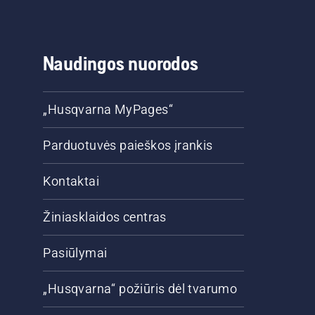
Naudingos nuorodos
„Husqvarna MyPages“
Parduotuvės paieškos įrankis
Kontaktai
Žiniasklaidos centras
Pasiūlymai
„Husqvarna“ požiūris dėl tvarumo