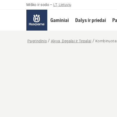
Miško ir sodo
–
LT, Lietuvių
Gaminiai
Dalys ir priedai
Pa
Pagrindinis
Alyva, Degalai ir Tepalai
Kombinuotas