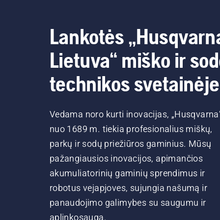
Lankotės „Husqvarn
Lietuva“ miško ir so
technikos svetainėje
Vedama noro kurti inovacijas, „Husqvarna
nuo 1689 m. tiekia profesionalius miškų,
parkų ir sodų priežiūros gaminius. Mūsų
pažangiausios inovacijos, apimančios
akumuliatorinių gaminių sprendimus ir
robotus vejapjoves, sujungia našumą ir
panaudojimo galimybes su saugumu ir
aplinkosauga.