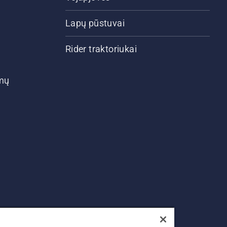
Lapų pūstuvai
Rider traktoriukai
ymų