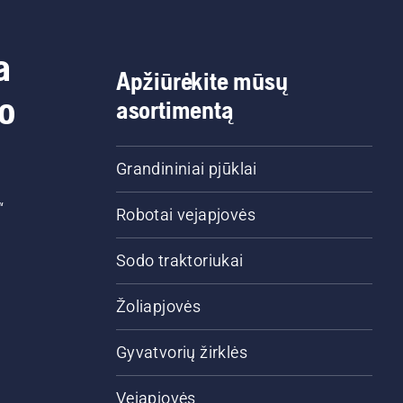
a
Apžiūrėkite mūsų
do
asortimentą
Grandininiai pjūklai
“
Robotai vejapjovės
Sodo traktoriukai
Žoliapjovės
Gyvatvorių žirklės
Vejapjovės