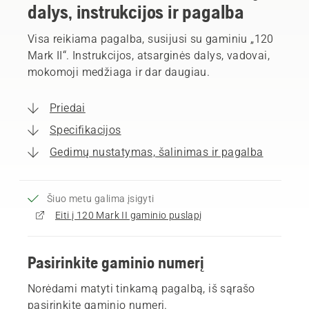
dalys, instrukcijos ir pagalba
Visa reikiama pagalba, susijusi su gaminiu „120
Mark II“. Instrukcijos, atsarginės dalys, vadovai,
mokomoji medžiaga ir dar daugiau.
Priedai
Specifikacijos
Gedimų nustatymas, šalinimas ir pagalba
Šiuo metu galima įsigyti
Eiti į 120 Mark II gaminio puslapį
Pasirinkite gaminio numerį
Norėdami matyti tinkamą pagalbą, iš sąrašo
pasirinkite gaminio numerį.