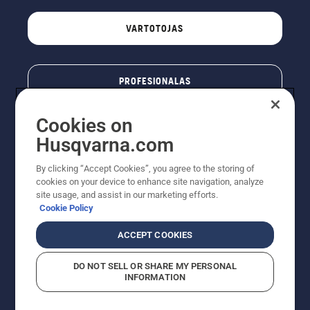
VARTOTOJAS
PROFESIONALAS
Cookies on
Husqvarna.com
By clicking “Accept Cookies”, you agree to the storing of
cookies on your device to enhance site navigation, analyze
site usage, and assist in our marketing efforts.
Cookie Policy
© „Husqvarna AB“ (leid). Visos teisės priklauso autoriui.
ACCEPT COOKIES
Nurodoma rekomenduojama mažmeninė kaina (RMK),
įskaitant PVM. RMK yra kaina, už kurią gamintojas
DO NOT SELL OR SHARE MY PERSONAL
rekomenduoja pardavėjui parduoti prekę. UAB
INFORMATION
"Husqvarna Lietuva" prekių vartotojams neparduoda,
todėl faktines kainas nustato pardavėjai prekybos