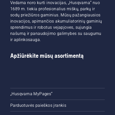
Vedama noro kurti inovacijas, „Husqvarna“ nuo
1689 m. tiekia profesionalius miškų, parkų ir
sodų priežiūros gaminius. Mūsų pažangiausios
inovacijos, apimančios akumuliatorinių gaminių
sprendimus ir robotus vejapjoves, sujungia
našumą ir panaudojimo galimybes su saugumu
ir aplinkosauga.
Apžiūrėkite mūsų asortimentą
„Husqvarna MyPages“
Parduotuvės paieškos įrankis