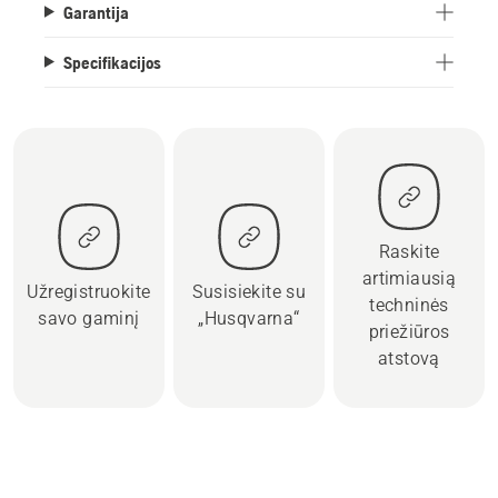
Garantija
Specifikacijos
Raskite
artimiausią
Užregistruokite
Susisiekite su
techninės
savo gaminį
„Husqvarna“
priežiūros
atstovą