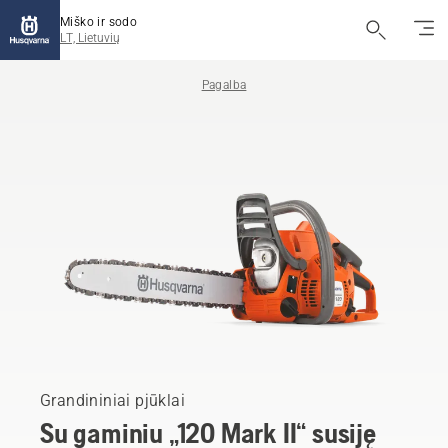
Miško ir sodo
LT, Lietuvių
Pagalba
Grandininiai pjūklai
Su gaminiu „120 Mark II“ susiję