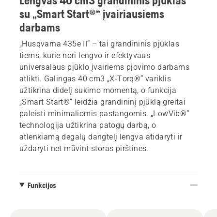
Lengvas 40 cm3 grandininis pjūklas
su „Smart Start®“ įvairiausiems
darbams
„Husqvarna 435e II“ – tai grandininis pjūklas
tiems, kurie nori lengvo ir efektyvaus
universalaus pjūklo įvairiems pjovimo darbams
atlikti. Galingas 40 cm3 „X-Torq®“ variklis
užtikrina didelį sukimo momentą, o funkcija
„Smart Start®“ leidžia grandininį pjūklą greitai
paleisti minimaliomis pastangomis. „LowVib®“
technologija užtikrina patogų darbą, o
atlenkiamą degalų dangtelį lengva atidaryti ir
uždaryti net mūvint storas pirštines.
Funkcijos