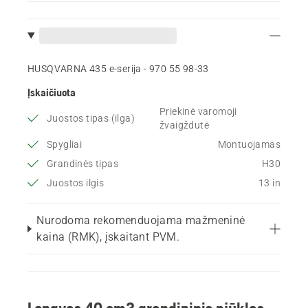
HUSQVARNA 435 e-serija - 970 55 98‑33
Įskaičiuota
Priekinė varomoji
Juostos tipas (ilga)
žvaigždutė
Spygliai
Montuojamas
Grandinės tipas
H30
Juostos ilgis
13 in
Nurodoma rekomenduojama mažmeninė
kaina (RMK), įskaitant PVM.