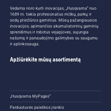
pjūklai:
„Husqvarna
Vedama noro kurti inovacijas, „Husqvarna“ nuo
540 XP®
1689 m. tiekia profesionalius miškų, parkų ir
Mark III“
sodų priežiūros gaminius. Mūsų pažangiausios
ir
inovacijos, apimančios akumuliatorinių gaminių
„Husqvarna
sprendimus ir robotus vejapjoves, sujungia
T540
XP®
našumą ir panaudojimo galimybes su saugumu
Mark III“.
ir aplinkosauga.
Apžiūrėkite mūsų asortimentą
„Husqvarna MyPages“
Parduotuvės paieškos įrankis