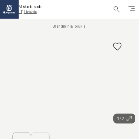
Miško ir sodo
LT, Lietuvių
Grandininiai pjūklai
1/2