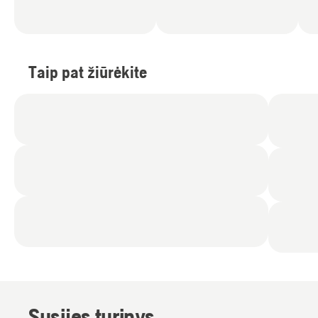
Taip pat žiūrėkite
Susijęs turinys