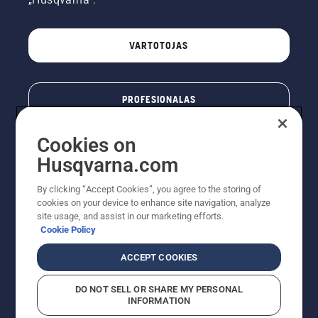
VARTOTOJAS
PROFESIONALAS
Cookies on
Husqvarna.com
By clicking “Accept Cookies”, you agree to the storing of
cookies on your device to enhance site navigation, analyze
site usage, and assist in our marketing efforts.
Cookie Policy
© „Husqvarna AB“ (leid). Visos teisės priklauso autoriui.
ACCEPT COOKIES
Nurodoma rekomenduojama mažmeninė kaina (RMK),
įskaitant PVM. RMK yra kaina, už kurią gamintojas
DO NOT SELL OR SHARE MY PERSONAL
rekomenduoja pardavėjui parduoti prekę. UAB
INFORMATION
"Husqvarna Lietuva" prekių vartotojams neparduoda,