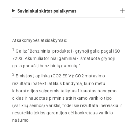
Savininkui skirtas palaikymas
Atsakomybės atsisakymas:
1
Galia
:
"Benzininiai produktai - grynoji galia pagal ISO
7293. Akumuliatoriniai gaminiai - išmatuota grynoji
galia panaši į benzininių gaminių."
2
Emisijos į aplinką (CO2 ES V)
:
CO2 matavimo
rezultatai pateikti atlikus bandymą, kurio metu
laboratorijos sąlygomis taikytas fiksuotas bandymo
ciklas ir naudotas pirminis atitinkamo variklio tipo
(variklių šeimos) variklis, todėl šie rezultatai nereiškia ir
nesuteikia jokios garantijos dėl konkretaus variklio
našumo.