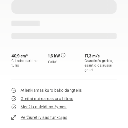
40,9 cm³
1,6 kW
17,3 m/s
Cilindro darbinis
Grandinės greitis,
1
Galia
tūris
esant didžiausiai
galiai
Atlenkiamas kuro bako dangtelis
Greitai nuimamas oro filtras
Medžių nuleidimo žymos
Peržiūrėti visas funkcijas