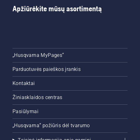
patikrinti,
Apžiūrėkite mūsų asortimentą
ar
grandininio
pjūklo
sistemos
kokybė
yra
tinkama.
Pirmiausia
„Husqvarna MyPages“
patikrinkite
alyvos
Parduotuvės paieškos įrankis
lygį.
Užveskite
grandininį
Kontaktai
pjūklą ir
įsitikinkite,
Žiniasklaidos centras
kad
grandinės
Pasiūlymai
stabdys
išjungtas.
„Husqvarna“ požiūris dėl tvarumo
Padidinkite
grandininio
pjūklo