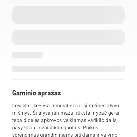
Gaminio aprašas
Low Smoke+ yra mineralinės ir sintetinės alyvų
mišinys. Ši alyva itin mažai rūksta ir ypač gerai
tepa didelės apkrovos veikiamas variklio dalis,
pavyzdžiui, švaistiklio guolius. Puikus
sprendimas grandininiams pjūklams ir valymo