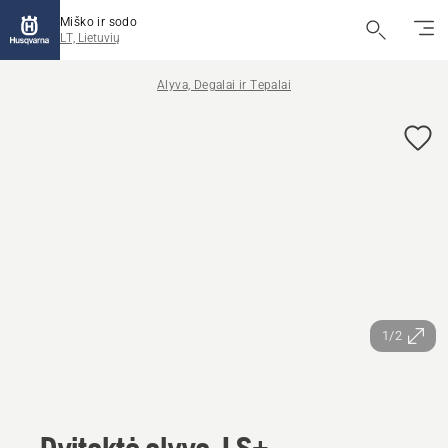
Miško ir sodo
LT, Lietuvių
Alyva, Degalai ir Tepalai
1/2
Dvitaktė alyva, LS+