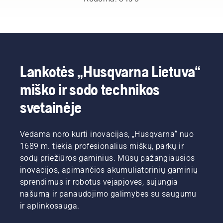
miško ir
alyvą
metu
parko
gali tekti
pjūklas
profesionalų
keisti
neperkaistų,
jų
dažniau.
o
šalyse.
Alyvą
grandinė
Jie yra
galima
nepatirtų
mūsų H
išleisti
trinties.
Lankotės „Husqvarna Lietuva“
komanda.
dviem
Dėl to
miško ir sodo technikos
Ir jie yra
būdais,
juosta ir
reikliausi
abu
grandinė
svetainėje
mūsų
būdai
tarnaus
naudotojai.
parodyti
ilgiau.
šiame
Vadovaukitės
Vedama noro kurti inovacijas, „Husqvarna“ nuo
vaizdo
šiame
1689 m. tiekia profesionalius miškų, parkų ir
įraše.
trumpame
vaizdo
sodų priežiūros gaminius. Mūsų pažangiausios
įraše
inovacijos, apimančios akumuliatorinių gaminių
pateiktais
sprendimus ir robotus vejapjoves, sujungia
nurodymais
našumą ir panaudojimo galimybes su saugumu
ir
ir aplinkosauga.
sužinokite,
kaip