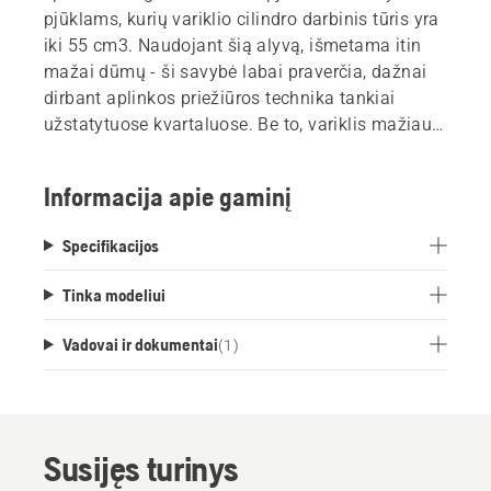
pjūklams, kurių variklio cilindro darbinis tūris yra
iki 55 cm3. Naudojant šią alyvą, išmetama itin
mažai dūmų - ši savybė labai praverčia, dažnai
dirbant aplinkos priežiūros technika tankiai
užstatytuose kvartaluose. Be to, variklis mažiau
įkaista, todėl užtikrinama ilgesnė jo
eksploatacija. Dėl veiksmingos formulės
Informacija apie gaminį
Husqvarna Low Smoke + alyva veiksmingai
saugo stūmoklį nuo strigimo - tiek naudojant
Specifikacijos
liesą kuro mišinį, tiek susidarius anglies
apnašoms.
Tinka modeliui
Vadovai ir dokumentai
(
1
)
Susijęs turinys