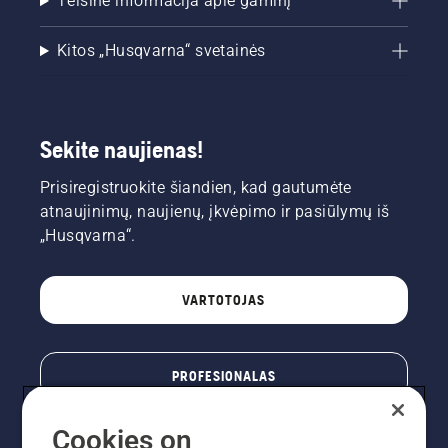
Teisinė informacija apie gaminį
variklio
apsukas
Kitos „Husqvarna“ svetainės
būdami
kelių
centimetrų
atstumu
nuo
Sekite naujienas!
medžio
kamieno.
Prisiregistruokite šiandien, kad gautumėte
Ant
atnaujinimų, naujienų, įkvėpimo ir pasiūlymų iš
kamieno
„Husqvarna“.
užtiškusi
alyva
nurodys,
kad
VARTOTOJAS
tepimo
sistema
veikia
PROFESIONALAS
tinkamai.
Cookies on