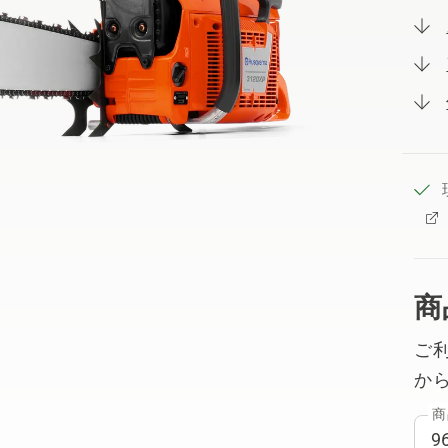
商
ご
か
商