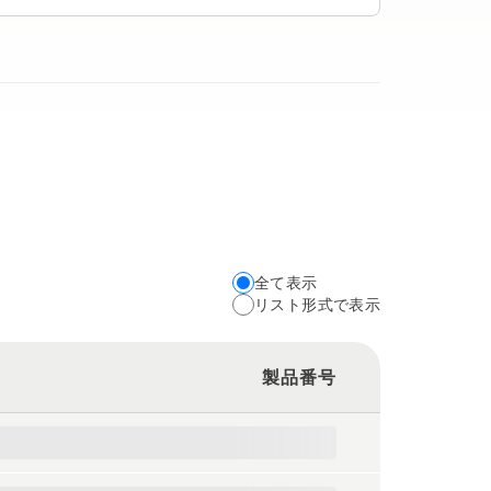
全て表示
Choose
リスト形式で表示
your
preferred
製品番号
view
type
for
the