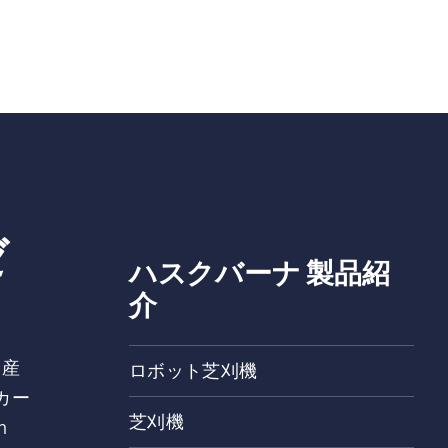
ゼ
ハスクバーナ 製品紹
介
、産
ロボット芝刈機
カー
芝刈機
h