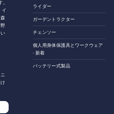
す。
ライダー
、イ
、森
ガーデントラクター
分野
チェンソー
てい
個人用身体保護具とワークウェア
- 新着
バッテリー式製品
、ニ
受け