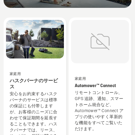
さま
ざま
なサ
ービ
スを
ご提
供し
てい
ま
す。
家庭用
家庭用
ハスクバーナのサービ
Automower™ Connect
ス
リモートコントロール、
安心をお約束するハスク
GPS 追跡、通知、スマー
バーナのサービスは標準
トホーム統合など、
の保証にも付帯します
Automower™ Connect ア
が、お客様のニーズに合
プリの使いやすく革新的
わせて保証期間を延長す
な機能をすべてご覧いた
ることもできます。ハス
だけます。
クバーナでは、リース、