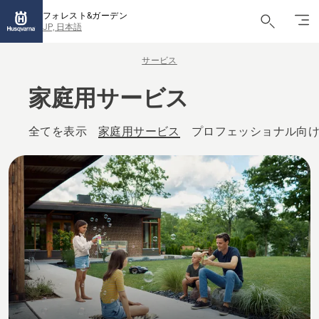
フォレスト&ガーデン
JP, 日本語
サービス
家庭用サービス
全てを表示
家庭用サービス
プロフェッショナル向
ハス
クバ
ーナ
で
は、
製品
の活
用に
役立
つ大