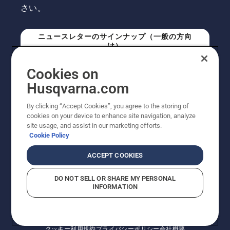
さい。
ニュースレターのサインナップ（一般の方向
け）
Cookies on
ニュースレターのサインアップ（プロの方向
Husqvarna.com
け）
By clicking “Accept Cookies”, you agree to the storing of
cookies on your device to enhance site navigation, analyze
site usage, and assist in our marketing efforts.
Cookie Policy
ACCEPT COOKIES
DO NOT SELL OR SHARE MY PERSONAL
INFORMATION
© Husqvarna AB (publ). All rights reserved. 表示価格
は、メーカー希望小売価格 (税込) です。掲載写真は一部
販売機と異なる場合があります。改良のため、仕様や価
格などの内容に変更されることがあります。
クッキー
利用規約
プライバシーポリシー
会社概要