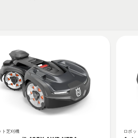
ower™
Automo
ット芝刈機
ロボッ