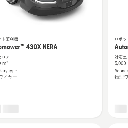
ower™
Automo
ット芝刈機
ロボッ
omower™ 430X NERA
Aut
450X
NERA
エリア
対応エ
0 m²
5,000
の
ary type
Bounda
詳
ワイヤー
物理
細
を
見
る、