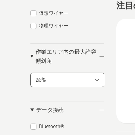
注目
悩んで
仮想ワイヤー
• 手
• 理
物理ワイヤー
• 時
ートモ
作業エリア内の最大許容
庭で使
傾斜角
• オ
• オ
• オ
から
く知り
• オ
• オ
データ接続
Bluetooth®