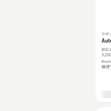
Autom
ロボ
Aut
430X
NERA
対応
3,20
の
Bound
詳
物理
細
を
見
る、