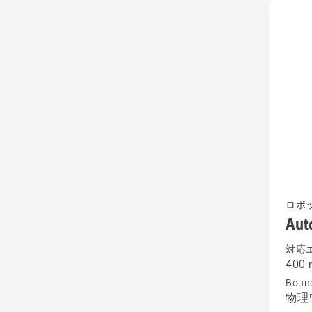
Autom
ロボ
Aut
Aspire
R4
対応
400 
の
Bound
詳
物理
細