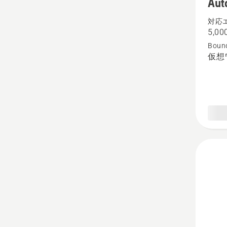
Aut
435X
AWD
対応
5,00
NERA
Bound
の
仮想
詳
細
を
見
る、