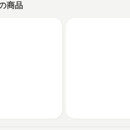
の商品
いる • 芝生を美しく保ちたいが、どうしたら良いかわ
入れが行き届いていない庭が、なんだか恥ずかしい
想の庭のイメージはあるが、具体的にどうすれば良いか
間とお金をかけても、なかなか理想の庭を作れない ロボ
アに興味があるが、色々と不安がある • オートモアが
えるのか不安
ートモアの初期費用やランニングコストが心配
ートモアの操作方法が難しいのではないか
ートモアの設置やメンテナンスが不安 オートモアについ
たい • オートモアの機能や性能について詳しく知りた
ートモアの購入方法や設置方法について知りたい
ートモアに関する疑問や質問を解消したい