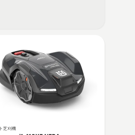
wer™
ト芝刈機