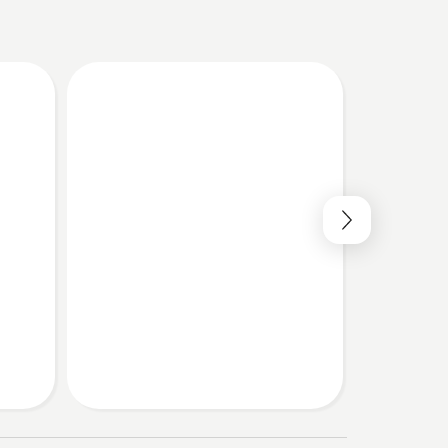
からない
わからない
ット芝刈機オ
本当に自分の
てもっと詳し
い