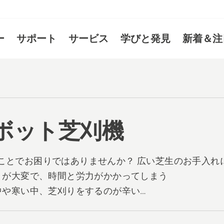
ー
サポート
サービス
学びと発見
新着＆注
ボット芝刈機
ことでお困りではありませんか？ 広い芝生のお手入れ
刈りが大変で、時間と労力がかかってしまう
い中や寒い中、芝刈りをするのが辛い
力的になかなか芝刈りができない
刈りの頻度が足りず、芝生が伸び放題になってしまう 理