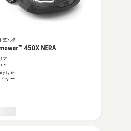
wer™
ト芝刈機
omower™ 450X NERA
リア
 m²
ry type
ワイヤー