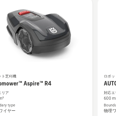
ower™
AUTOM
ット芝刈機
ロボッ
omower™ Aspire™ R4
AUT
™
305
の
エリア
対応エ
m²
600 m
詳
ary type
Bounda
細
ワイヤー
物理
を