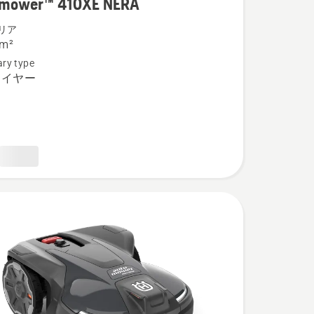
mower™ 410XE NERA
リア
 m²
ry type
ワイヤー