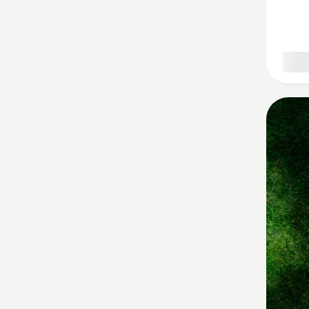
を
見
る、