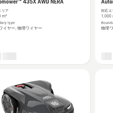
omower™ 435X AWD NERA
Auto
410XE
NERA
エリア
対応エ
0 m²
1,000
の
ary type
Bounda
詳
ワイヤー, 物理ワイヤー
物理
細
を
見
る、