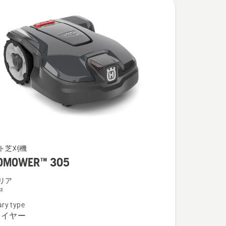
OWER™
ト芝刈機
OMOWER™ 305
リア
²
ry type
ワイヤー