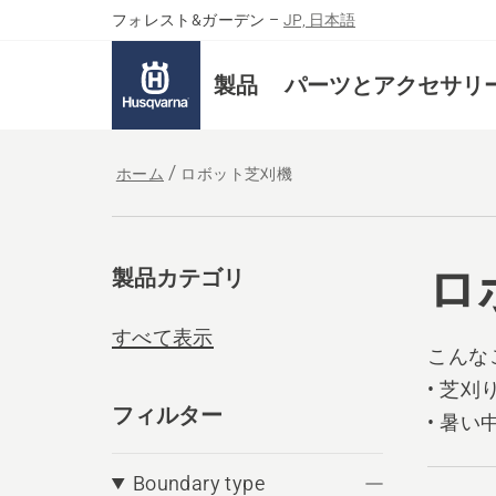
フォレスト&ガーデン
–
JP, 日本語
製品
パーツとアクセサリ
ホーム
ロボット芝刈機
ロ
製品カテゴリ
すべて表示
こんな
• 芝
フィルター
• 暑
• 体
Boundary type
• 芝