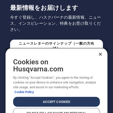
最新情報をお届けします
今すぐ登録し、ハスクバーナの最新情報、ニュー
ス、インスピレーション、特典をお受け取りくだ
さい。
ニュースレターのサインナップ（一般の方向
け）
Cookies on
ニュースレターのサインアップ（プロの方向
Husqvarna.com
け）
By clicking “Accept Cookies”, you agree to the storing of
cookies on your device to enhance site navigation, analyze
site usage, and assist in our marketing efforts.
Cookie Policy
ACCEPT COOKIES