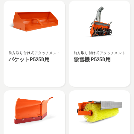
All
products
バ
除
前方取り付け式アタッチメント
前方取り付け式アタッチメント
ケ
雪
バケットP525D用
除雪機 P525D用
ッ
機
ト
P525D
P525D
用
用
の
の
詳
詳
細
細
を
を
見
見
る、
る、