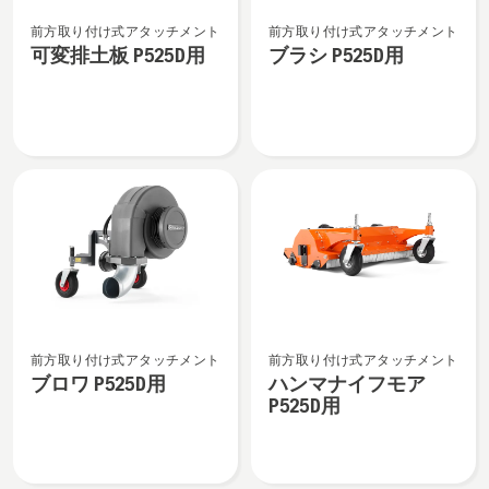
可
ブ
前方取り付け式アタッチメント
前方取り付け式アタッチメント
変
ラ
可変排土板 P525D用
ブラシ P525D用
排
シ
土
P525D
板
用
P525D
の
用
詳
の
細
詳
を
細
見
を
る、
見
る、
ブ
ハ
前方取り付け式アタッチメント
前方取り付け式アタッチメント
ロ
ン
ブロワ P525D用
ハンマナイフモア
ワ
マ
P525D用
P525D
ナ
用
イ
の
フ