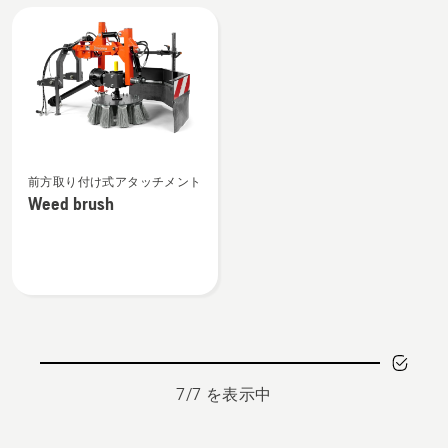
詳
モ
細
ア
を
P525D
見
用
る、
の
詳
細
Weed
を
前方取り付け式アタッチメント
brush
見
Weed brush
の
る、
詳
細
を
見
る、
7/7 を表示中