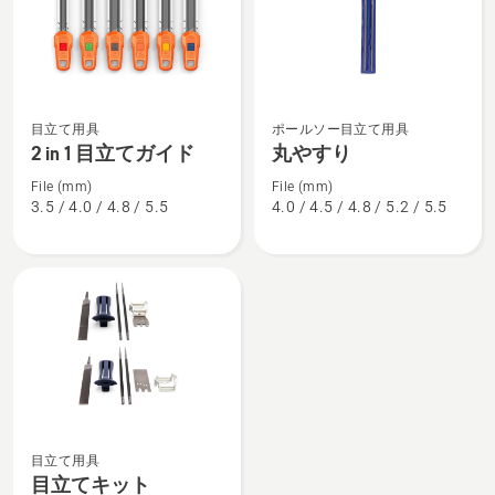
2
丸
目立て用具
ポールソー目立て用具
in
や
2 in 1 目立てガイド
丸やすり
1
す
目
り
File (mm)
File (mm)
3.5 / 4.0 / 4.8 / 5.5
4.0 / 4.5 / 4.8 / 5.2 / 5.5
立
の
て
詳
ガ
細
イ
を
ド
見
の
る、
詳
細
を
見
目立て用具
目
る、
目立てキット
立