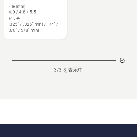
て
File (mm)
4.0 / 4.8 / 5.5
キ
ピッチ
ッ
.325" / .325" mini / 1/4" /
ト
3/8" / 3/8" mini
の
詳
細
を
見
3/3 を表示中
る、