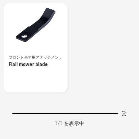
All
products
Flail
フロントモア用アタッチメント
mower
スペアパーツ
Flail mower blade
blade
の
詳
細
を
見
る、
1/1 を表示中