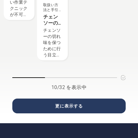
い作業テ
てくださ
るとき
取扱い方
こでは、
ヒントを
クニック
い。その
に、どの
法と手引
考慮すべ
まとめま
が不可欠
答えによ
要素が重
き
チェン
きいくつ
した。
です。安
って、適
要になる
ソーの
かのポイ
全な作業
切なサイ
かを理解
目立て
チェンソ
ントをご
環境を確
ズと種類
していま
に使う
ーの切れ
紹介しま
保するだ
のチェン
す。
道具と
味を保つ
す。
けでな
ソーを選
手順
ために行
く、作業
択できま
う目立て
効果を高
す。
では、事
めること
前にデプ
が重要と
スゲージ
なりま
を計測し
す。
刃に合っ
10/32 を表示中
たサイズ
のヤスリ
を用意し
更に表示する
ます。同
じ場所か
ら一定に
目立てを
行うこと