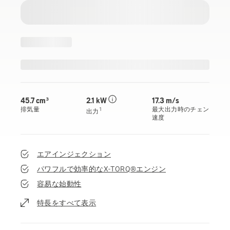
45.7 cm³
2.1 kW
17.3 m/s
排気量
最大出力時のチェン
1
出力
速度
エアインジェクション
パワフルで効率的なX-TORQ®エンジン
容易な始動性
特長をすべて表示