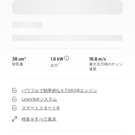
38 cm³
1.6 kW
16.8 m/s
排気量
最大出力時のチェン
1
出力
速度
パワフルで効率的なX-TORQ®エンジン
LowVib®システム
スマートスタート®
特長をすべて表示