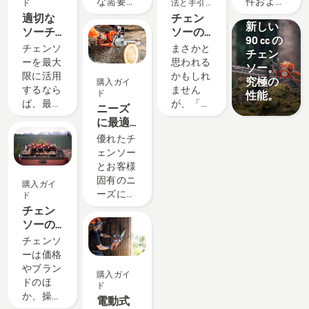
な需要に
件および
ド
法と手引
声に支
き 4 つ
き
ョン
応えよう
ユーザー
適切な
チェン
えられ
の点
新しい
という情
に合わせ
ソーチ
ソーの
ていま
90 cc の
熱が、世
て調整さ
ェンの
始動方
チェンソ
まさかと
す
チェン
界最高の
れていま
選び
法
ーを最大
思われる
ソー。
最も革新
す。チェ
方：ヒ
限に活用
かもしれ
究極の
購入ガイ
的なチェ
ンソーを
ント
するなら
ません
ド
性能。
ンソー開
購入する
ば、最適
が、「チ
ニーズ
発の原動
前に、用
なソーチ
ェンソー
に最適
力となっ
途につい
ェンを選
の始動方
なチェ
優れたチ
ていま
ていくつ
択するこ
法」は、
ンソー
ェンソー
す。
か自問し
とが重要
チェンソ
の選び
とお客様
てくださ
です。こ
ーのユー
方
固有のニ
い。その
購入ガイ
こでは、
ザーのよ
ーズに最
答えによ
ド
考慮すべ
くある
適なチェ
って、適
チェン
きいくつ
（または
ンソー
切なサイ
ソーの
かのポイ
少なくと
は、大き
ズと種類
選び方
チェンソ
ントをご
も頻繁に
く異なる
のチェン
とおす
ーは価格
紹介しま
Google
場合があ
ソーを選
すめの
やブラン
す。
検索され
購入ガイ
ります。
択できま
製品を
ドのほ
る）質問
ド
ハスクバ
す。
紹介
か、操作
です。こ
電動式
ーナは、