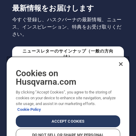
最新情報をお届けします
今すぐ登録し、ハスクバーナの最新情報、ニュー
ス、インスピレーション、特典をお受け取りくだ
さい。
ニュースレターのサインナップ（一般の方向
け）
Cookies on
ニュースレターのサインアップ（プロの方向
Husqvarna.com
け）
By clicking “Accept Cookies”, you agree to the storing of
cookies on your device to enhance site navigation, analyze
site usage, and assist in our marketing efforts.
Cookie Policy
ACCEPT COOKIES
DO NOT SELL OR SHARE MY PERSONAL