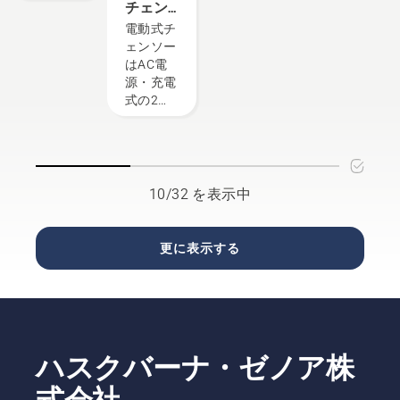
性・安全
のガイド
チェン
最適なチ
性・プロ
には、ソ
ソーの
電動式チ
ェンソー
仕様かど
ーの性能
種類と
ェンソー
を判断す
うかなど
を発揮す
その特
はAC電
るとき
を確認し
るための
長
源・充電
に、どの
て選ぶよ
ヒントを
式の2種
要素が重
うにしま
まとめま
類に分け
要になる
しょう。
した。
られ、充
かを理解
作業の内
電式はコ
していま
容や難易
ードが付
す。
度に合わ
かず安全
10/32 を表示中
せて適し
に使用で
た製品を
きます。
選ぶこと
使用環境
更に表示する
が大切で
に応じて
す。
スペック
や扱いや
すさをよ
く確認し
て購入す
ハスクバーナ・ゼノア株
ることが
大切で
式会社