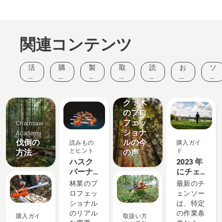
関連コンテンツ
読みもの
とヒント
ハスク
活
購
製
取
読
お
ソ
バーナ
動
入
品
扱
み
客
リ
ツリー
と
ガ
と
い
も
様
ュ
トー
イ
イ
イ
方
の
の
ー
ク：木
ベ
ド
ノ
法
と
声
シ
ン
ベ
と
のプロ
ヒ
ョ
ト
ー
手
ン
ン
フェッ
Chainsaw
シ
引
ト
ショナ
Academy
ョ
き
伐倒の
ルの今
読みもの
購入ガイ
ン
とヒント
ド
方法
の声
ハスク
2023 年
バーナ
にチェ
チェン
ンソー
林業のプ
最新のチ
ソー -
を購入
ロフェッ
ェンソー
1959 年
する際
ショナル
は、特定
以来お
に考慮
製品とイ
のリアル
の作業条
購入ガイ
取扱い方
客様の
するべ
ノベーシ