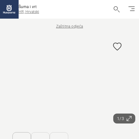
Šuma i vrt
HR, Hrvatski
Zaštitna odjeća
1/3