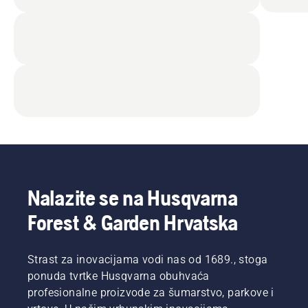
Nalazite se na Husqvarna
Forest & Garden Hrvatska
Strast za inovacijama vodi nas od 1689., stoga
ponuda tvrtke Husqvarna obuhvaća
profesionalne proizvode za šumarstvo, parkove i