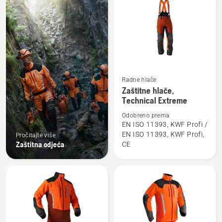
sve
proizvode
Radne hlače
Pogledajte
Zaštitne hlače,
više
Technical Extreme
detalja
Odobreno prema
o
EN ISO 11393, KWF Profi /
Zaštitne
EN ISO 11393, KWF Profi,
Pročitajte više
hlače,
Zaštitna odjeća
CE
Technical
Extreme