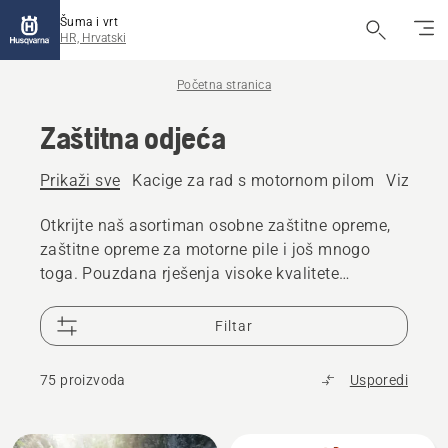
Šuma i vrt
HR, Hrvatski
Početna stranica
Zaštitna odjeća
Prikaži sve
Kacige za rad s motornom pilom
Viziri i
Otkrijte naš asortiman osobne zaštitne opreme,
zaštitne opreme za motorne pile i još mnogo
toga. Pouzdana rješenja visoke kvalitete
osiguravaju vam spremnost za svaki izazov.
Filtar
75 proizvoda
Usporedi
Učitaj