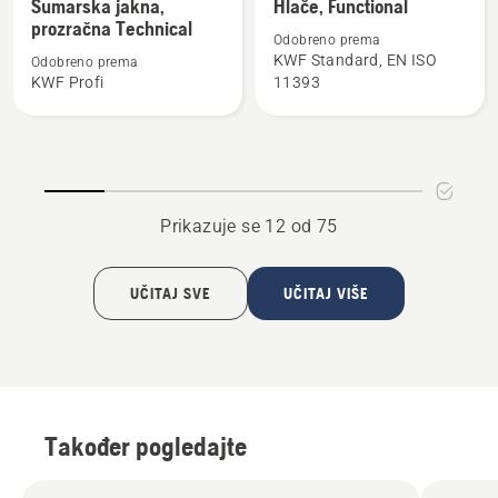
Šumarska jakna,
Hlače, Functional
detalja
detalja
prozračna Technical
Odobreno prema
o
o
KWF Standard, EN ISO
Odobreno prema
Šumarska
Hlače,
KWF Profi
11393
jakna,
Functional
prozračna
Technical
Prikazuje se 12 od 75
UČITAJ SVE
UČITAJ VIŠE
Također pogledajte