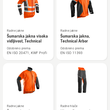
Pogledajte
Pogledajte
Radne jakne
Radne jakne
više
više
Šumarska jakna visoka
Šumarska jakna,
detalja
detalja
vidljivost, Technical
Technical Arbor
o
o
Odobreno prema
Odobreno prema
Šumarska
Šumarska
EN ISO 20471, KWF Profi
EN ISO 11393
jakna
jakna,
visoka
Technical
vidljivost,
Arbor
Technical
Pogledajte
Pogledajte
Radne jakne
Radne hlače
više
više