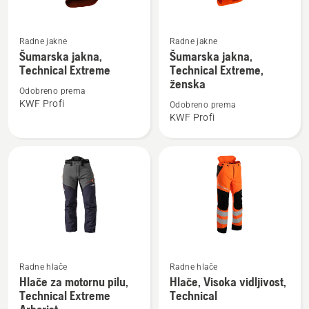
Pogledajte
Pogledajte
Radne jakne
Radne jakne
više
više
Šumarska jakna,
Šumarska jakna,
Technical Extreme
Technical Extreme,
detalja
detalja
ženska
o
o
Odobreno prema
Šumarska
Šumarska
KWF Profi
Odobreno prema
KWF Profi
jakna,
jakna,
Technical
Technical
Extreme
Extreme,
ženska
Pogledajte
Pogledajte
Radne hlače
Radne hlače
više
više
Hlače za motornu pilu,
Hlače, Visoka vidljivost,
Technical Extreme
Technical
detalja
detalja