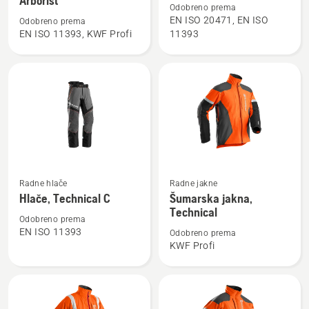
Arborist
o
o
Odobreno prema
Hlače
Hlače,
EN ISO 20471, EN ISO
Odobreno prema
EN ISO 11393, KWF Profi
11393
za
Visoka
motornu
vidljivost,
pilu,
Technical
Technical
Extreme
Arborist
Pogledajte
Pogledajte
Radne hlače
Radne jakne
više
više
Hlače, Technical C
Šumarska jakna,
detalja
detalja
Technical
Odobreno prema
o
o
EN ISO 11393
Odobreno prema
Hlače,
Šumarska
KWF Profi
Technical
jakna,
C
Technical