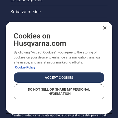
Soba za medije
Akcije
Cookies on
Pravne informacije o proizvodu
Husqvarna.com
Ostale stranice tvrtke Husqvarna
By clicking “Accept Cookies”, you agree to the storing of
cookies on your device to enhance site navigation, analyze
site usage, and assist in our marketing efforts.
Cookie Policy
ACCEPT COOKIES
DO NOT SELL OR SHARE MY PERSONAL
INFORMATION
© Husqvarna AB (jav). Sva prava pridržana. Prikazane
cijene preporučene su maloprodajne cijene.
Pravila o kolačićima
Uvjeti upotrebe
Obavijest o zaštiti privatnosti