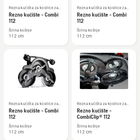
Pogledajte
Pogledajte
Rezna kućišta za kosilice za
Rezna kućišta za kosilice za
više
više
vožnju s reznim kućištem
vožnju s reznim kućištem
Rezno kućište - Combi
Rezno kućište - Combi
detalja
detalja
sprijeda namijenjene za
sprijeda namijenjene za
112
112
stambena područja
stambena područja
o
o
Širina košnje
Širina košnje
Rezno
Rezno
112 cm
112 cm
kućište
kućište
-
-
Combi
Combi
112
112
Pogledajte
Pogledajte
Rezna kućišta za kosilice za
Rezna kućišta za kosilice za
više
više
vožnju s reznim kućištem
vožnju s reznim kućištem
Rezno kućište - Combi
Rezno kućište -
detalja
detalja
sprijeda namijenjene za
sprijeda namijenjene za
112
CombiClip® 112
stambena područja
stambena područja
o
o
Širina košnje
Širina košnje
Rezno
Rezno
112 cm
112 cm
kućište
kućište