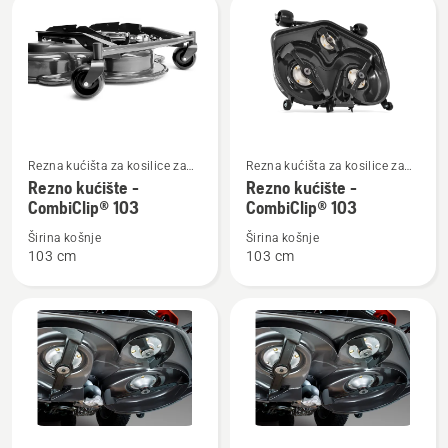
Combi
Combi
103
103
Pogledajte
Pogledajte
Rezna kućišta za kosilice za
Rezna kućišta za kosilice za
više
više
vožnju s reznim kućištem
vožnju s reznim kućištem
Rezno kućište -
Rezno kućište -
detalja
detalja
sprijeda namijenjene za
sprijeda namijenjene za
CombiClip® 103
CombiClip® 103
stambena područja
stambena područja
o
o
Širina košnje
Širina košnje
Rezno
Rezno
103 cm
103 cm
kućište
kućište
-
-
CombiClip®
CombiClip®
103
103