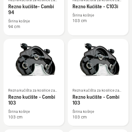
Rezna kućišta za kosilice za
Rezna kućišta za kosilice za
više
više
vožnju s reznim kućištem
vožnju s reznim kućištem
Rezno kućište- Combi
Rezno Kućište - C103i
detalja
detalja
sprijeda namijenjene za
sprijeda namijenjene za
94
stambena područja
stambena područja
Širina košnje
o
o
103 cm
Širina košnje
Rezno
Rezno
94 cm
kućište-
Kućište
Combi
-
94
C103i
Pogledajte
Pogledajte
Rezna kućišta za kosilice za
Rezna kućišta za kosilice za
više
više
vožnju s reznim kućištem
vožnju s reznim kućištem
Rezno kućište - Combi
Rezno kućište - Combi
detalja
detalja
sprijeda namijenjene za
sprijeda namijenjene za
103
103
stambena područja
stambena područja
o
o
Širina košnje
Širina košnje
Rezno
Rezno
103 cm
103 cm
kućište
kućište
-
-