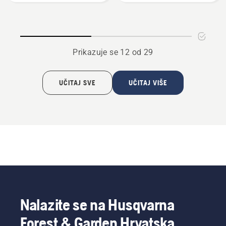
-
-
Combi
CombiClip®
112
112
Prikazuje se 12 od 29
UČITAJ SVE
UČITAJ VIŠE
Nalazite se na Husqvarna
Forest & Garden Hrvatska