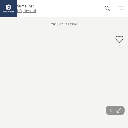
Šuma i vrt
HR, Hrvatski
Priključci za zimu
1/1