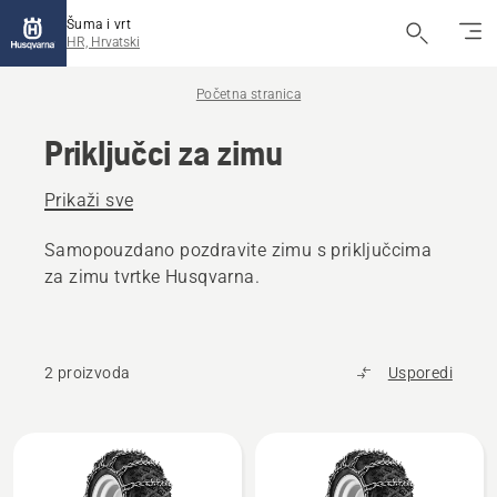
Šuma i vrt
HR, Hrvatski
Početna stranica
Priključci za zimu
Prikaži sve
Samopouzdano pozdravite zimu s priključcima
za zimu tvrtke Husqvarna.
2 proizvoda
Usporedi
Učitaj
sve