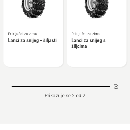
proizvode
Pogledajte
Pogledajte
Priključci za zimu
Priključci za zimu
više
više
Lanci za snijeg - šiljasti
Lanci za snijeg s
detalja
detalja
šiljcima
o
o
Lanci
Lanci
za
za
snijeg
snijeg
-
s
šiljasti
šiljcima
Prikazuje se 2 od 2