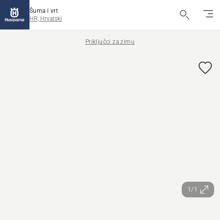
Šuma i vrt
HR, Hrvatski
Priključci za zimu
1/1