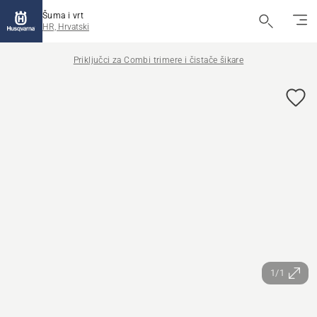
Šuma i vrt
HR, Hrvatski
Priključci za Combi trimere i čistače šikare
1/1