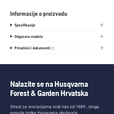
Informacije o proizvodu
Specifikacije
Odgovara modelu
Priručnici i dokumenti
(
2
)
Nalazite se na Husqvarna
Forest & Garden Hrvatska
Strast za inovacijama vodi nas od 1689., stoga
ponuda tvrtke Husqvarna obuhvaća