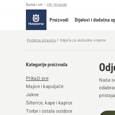
Šuma i vrt
–
HR, Hrvatski
Proizvodi
Dijelovi i dodatna 
Početna stranica
Odjeća za slobodno vrijeme
Odj
Kategorije proizvoda
Prikaži sve
Naša se
Majice i kapuljače
odabran
Jakne
pristaja
Šilterice, kape i kapice
Torbe i ostala outdoor
Učita