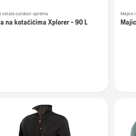
jte
Pogledaj
i ostala outdoor oprema
Majice i
više
a na kotačićima Xplorer - 90 L
Majic
detalja
o
Majica
Xplorer
ćima
X-
Cut
rezač,
ženska