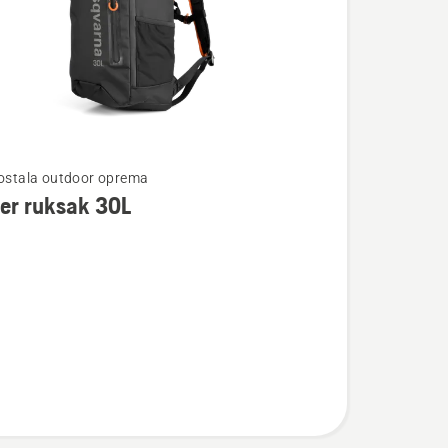
te
 ostala outdoor oprema
er ruksak 30L