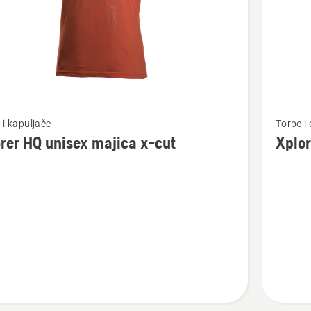
jte
Pogledaj
 i kapuljače
Torbe i
više
rer HQ unisex majica x-cut
Xplor
detalja
o
Xplorer
ruksak
30L