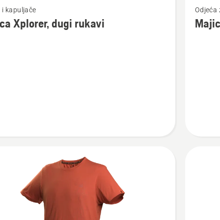
 i kapuljače
Odjeća 
više
ca Xplorer, dugi rukavi
Majic
detalja
o
Majica
,
HQ
Xplorer
-
uniseks