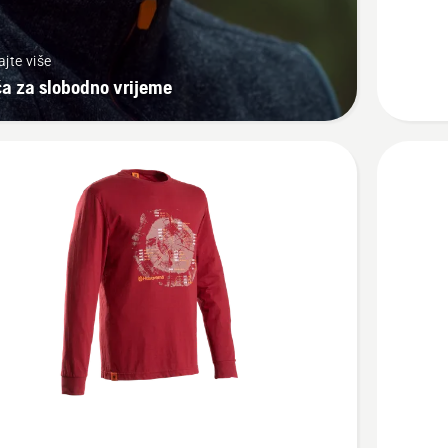
s
kapulja
ajte više
tamno
a za slobodno vrijeme
siva
jte
Pogledaj