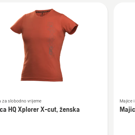
jte
Pogledaj
 za slobodno vrijeme
Majice i
više
ca HQ Xplorer X-cut, ženska
Majic
detalja
o
Majica