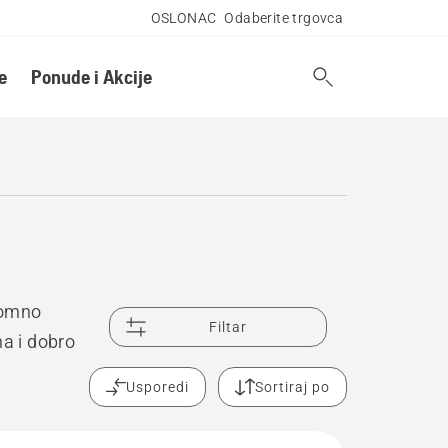
OSLONAC
Odaberite trgovca
e
Ponude i Akcije
pomno
Filtar
na i dobro
Usporedi
Sortiraj po