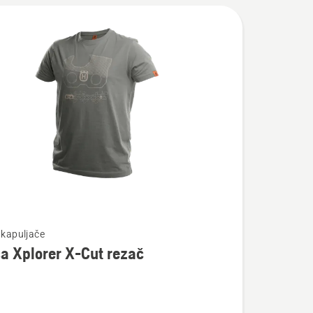
te
 kapuljače
a Xplorer X-Cut rezač