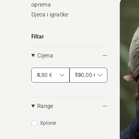
oprema
sve
Djeca i igračke
proiz
Filtar
Cijena
Iz
Do
Range
Xplorer