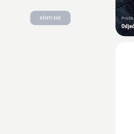
OČISTI SVE
Pročit
Odjeć
Pogleda