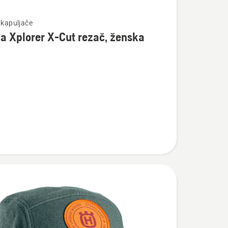
te
 kapuljače
a Xplorer X-Cut rezač, ženska