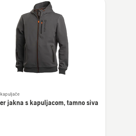
te
 kapuljače
er jakna s kapuljacom, tamno siva