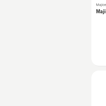
Majice
više
Maji
detalja
o
Majica
Xplorer
dugi
rukavi