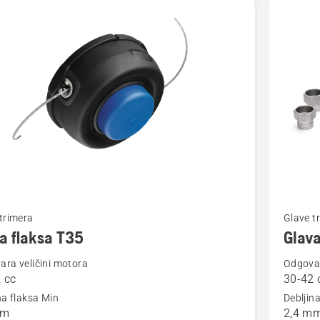
jte
Pogledaj
trimera
Glave t
više
a flaksa T35
Glava
detalja
ra veličini motora
Odgovar
o
 cc
30-42 
Glava
na flaksa Min
Debljin
flaksa
mm
2,4 m