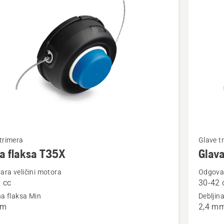
vode
jte
Pogledaj
trimera
Glave t
više
a flaksa T35X
Glava
detalja
ra veličini motora
Odgovar
o
 cc
30-42 
Glava
na flaksa Min
Debljin
flaksa
mm
2,4 m
S35