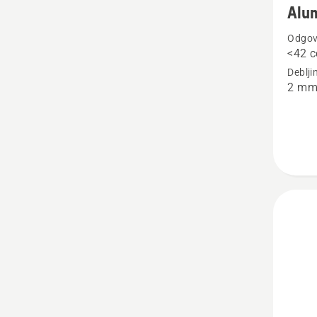
Alum
detalja
Odgova
o
<42 c
Alumini
Deblji
glava
2 m
flaksa