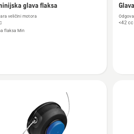
inijska glava flaksa
Glava
detalja
ra veličini motora
Odgovar
o
c
<42 cc
jska
Glava
na flaksa Min
flaksa
m
Superau
II