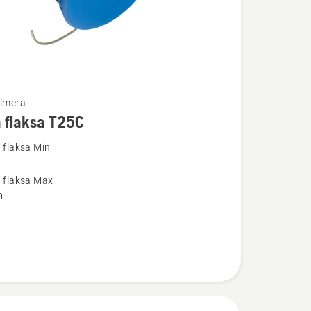
te
rimera
 flaksa T25C
a flaksa Min
a flaksa Max
m