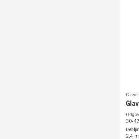
Pogleda
Glave 
više
Glav
detalja
Odgova
o
30-42
Glava
Deblji
flaksa
2,4 