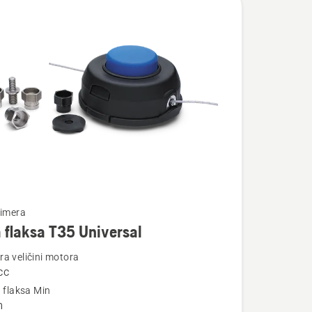
te
rimera
 flaksa T35 Universal
a veličini motora
cc
a flaksa Min
m