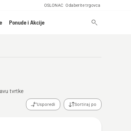
OSLONAC
Odaberite trgovca
e
Ponude i Akcije
avu tvrtke
Usporedi
Sortiraj po