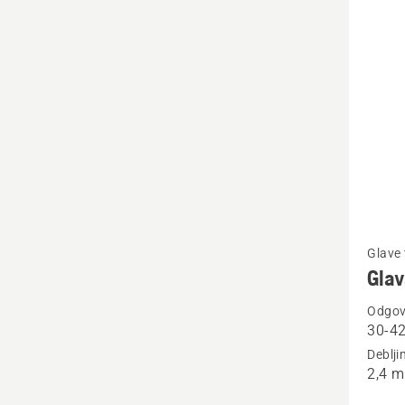
sve
proiz
Pogleda
Glave 
više
Glav
detalja
Odgova
o
30-42
Glava
Deblji
flaksa
2,4 
T35X