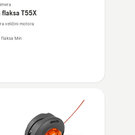
rimera
 flaksa T55X
a veličini motora
a flaksa Min