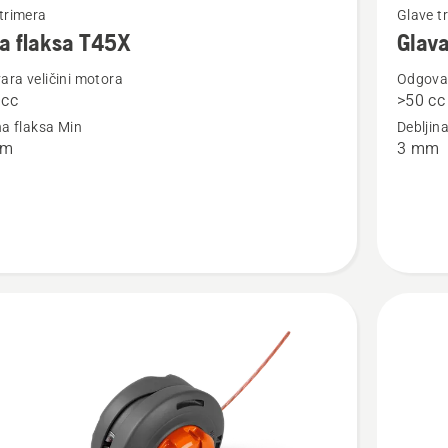
trimera
Glave t
više
a flaksa T45X
Glava
detalja
ra veličini motora
Odgovar
o
0cc
>50 cc
Glava
na flaksa Min
Debljin
flaksa
mm
3 mm
T55X