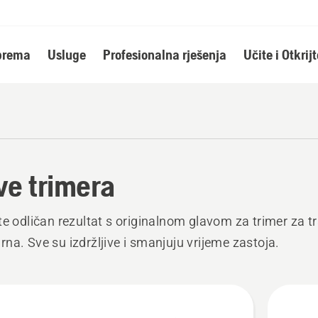
oprema
Usluge
Profesionalna rješenja
Učite i Otkrijt
ve trimera
te odličan rezultat s originalnom glavom za trimer za tr
na. Sve su izdržljive i smanjuju vrijeme zastoja.
j