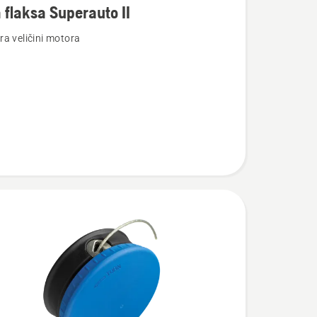
 flaksa Superauto II
a veličini motora
to