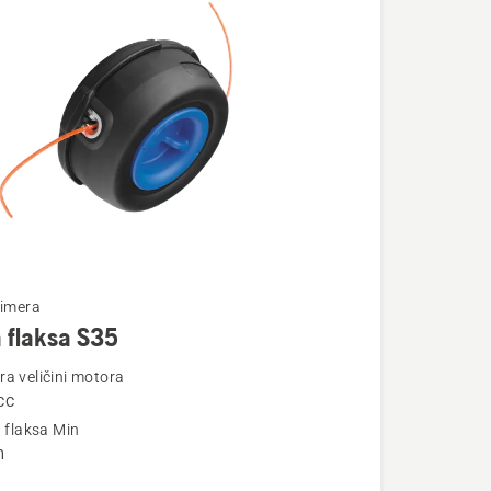
te
rimera
 flaksa S35
a veličini motora
cc
a flaksa Min
m