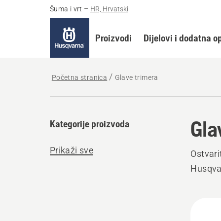
Šuma i vrt
–
HR, Hrvatski
Proizvodi
Dijelovi i dodatna 
Početna stranica
Glave trimera
Gla
Kategorije proizvoda
Prikaži sve
Ostvari
Husqvar
Učita