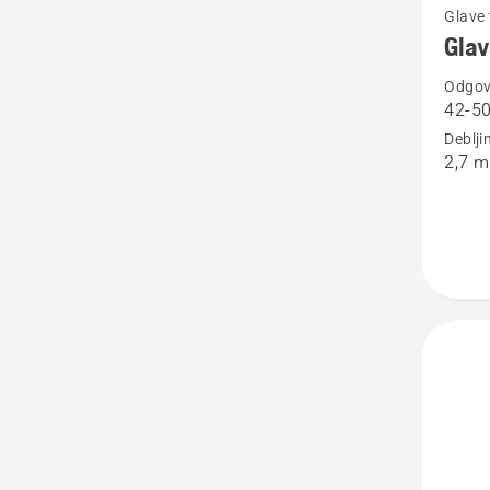
Glave 
više
Glav
detalja
Odgova
o
42-5
Glava
Deblji
flaksa
2,7 
T45X