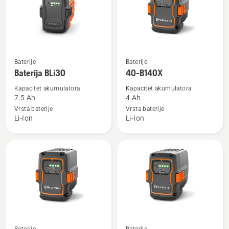
Pogledajte
Pogledajte
Baterije
Baterije
više
više
Baterija BLi30
40-B140X
detalja
detalja
Kapacitet akumulatora
Kapacitet akumulatora
o
o
7,5 Ah
4 Ah
Baterija
40-
Vrsta baterije
Vrsta baterije
Li-Ion
Li-Ion
BLi30
B140X
Pogledajte
Pogledajte