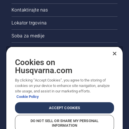
Kontaktirajte nas
Lokator trgovina
Soba za medije
Akcije
Cookies on
Pravne informacije o proizvodu
Husqvarna.com
Ostale stranice tvrtke Husqvarna
By clicking “Accept Cookies”, you agree to the storing of
cookies on your device to enhance site navigation, analyze
site usage, and assist in our marketing efforts.
Cookie Policy
ACCEPT COOKIES
DO NOT SELL OR SHARE MY PERSONAL
INFORMATION