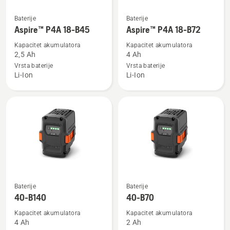
Pogledajte
Pogledajte
Baterije
Baterije
više
više
Aspire™ P4A 18-B45
Aspire™ P4A 18-B72
detalja
detalja
Kapacitet akumulatora
Kapacitet akumulatora
o
o
2,5 Ah
4 Ah
Aspire™
Aspire™
Vrsta baterije
Vrsta baterije
Li-Ion
Li-Ion
P4A
P4A
18-
18-
B45
B72
Pogledajte
Pogledajte
Baterije
Baterije
više
više
40-B140
40-B70
detalja
detalja
Kapacitet akumulatora
Kapacitet akumulatora
o
o
4 Ah
2 Ah