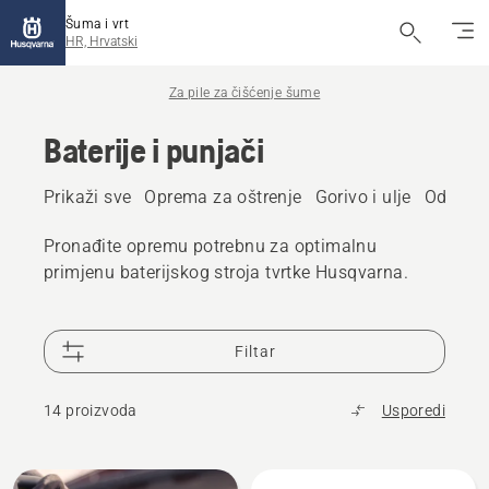
Šuma i vrt
HR, Hrvatski
Za pile za čišćenje šume
Baterije i punjači
Prikaži sve
Oprema za oštrenje
Gorivo i ulje
Održavan
Pronađite opremu potrebnu za optimalnu
primjenu baterijskog stroja tvrtke Husqvarna.
Filtar
14 proizvoda
Usporedi
Učitaj