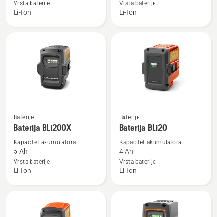
40-
40-
Vrsta baterije
Vrsta baterije
Li-Ion
Li-Ion
B140
B70
Pogledajte
Pogledajte
Baterije
Baterije
više
više
Baterija BLi200X
Baterija BLi20
detalja
detalja
Kapacitet akumulatora
Kapacitet akumulatora
o
o
5 Ah
4 Ah
Baterija
Baterija
Vrsta baterije
Vrsta baterije
Li-Ion
Li-Ion
BLi200X
BLi20