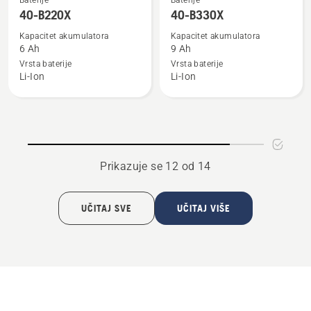
Baterije
Baterije
više
više
40-B220X
40-B330X
detalja
detalja
Kapacitet akumulatora
Kapacitet akumulatora
o
o
6 Ah
9 Ah
40-
40-
Vrsta baterije
Vrsta baterije
Li-Ion
Li-Ion
B220X
B330X
Prikazuje se 12 od 14
UČITAJ SVE
UČITAJ VIŠE