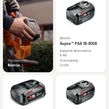
sve
proizvode
Pogledajte
Baterije
više
Aspire™ P4A 18-B108
detalja
Kapacitet akumulatora
o
6 Ah
Aspire™
Pročitajte više
Vrsta baterije
Baterije
Li-Ion
P4A
18-
B108