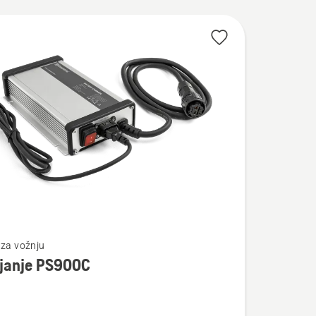
te
 za vožnju
janje PS900C
je