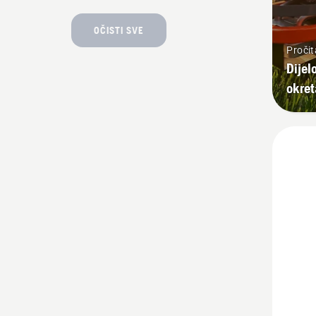
OČISTI SVE
Pročit
Dijel
okre