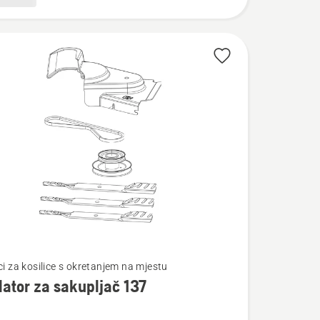
te
ci za kosilice s okretanjem na mjestu
lator za sakupljač 137