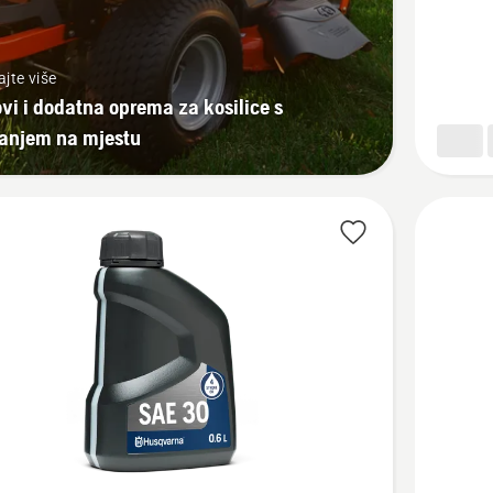
PS900C
ajte više
ovi i dodatna oprema za kosilice s
tanjem na mjestu