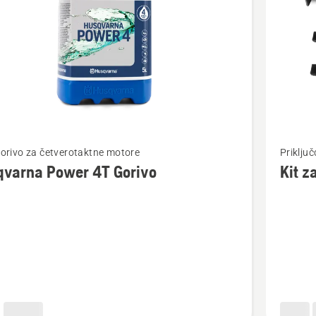
jte
Pogledaj
 gorivo za četverotaktne motore
Priključ
više
qvarna Power 4T Gorivo
Kit z
detalja
o
rna
Kit
za
malčiran