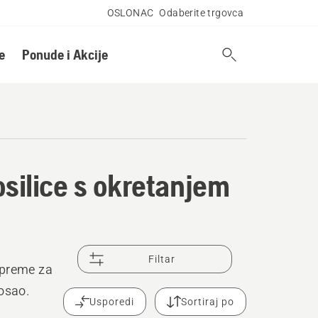
OSLONAC
Odaberite trgovca
e
Ponude i Akcije
osilice s okretanjem
Filtar
opreme za
posao.
Usporedi
Sortiraj po