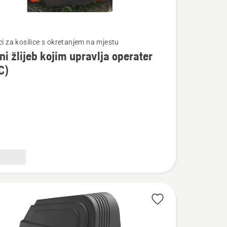
te
ci za kosilice s okretanjem na mjestu
ni žlijeb kojim upravlja operater
C)