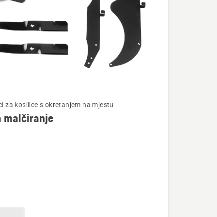
te
ci za kosilice s okretanjem na mjestu
a malčiranje
je