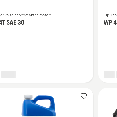
jte
Pogledaj
 gorivo za četverotaktne motore
Ulje i 
više
4T SAE 30
WP 4
detalja
o
WP 4T
10W/40