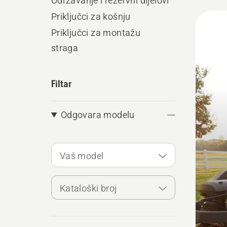
Održavanje i rezervni dijelovi
Učita
Priključci za košnju
sve
Priključci za montažu
straga
proiz
Filtar
Odgovara modelu
Vaš model
Kataloški broj