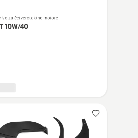
te
gorivo za četverotaktne motore
T 10W/40