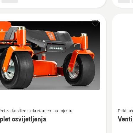
jte
Pogledaj
učci za kosilice s okretanjem na mjestu
Priključ
više
let osvijetljenja
Venti
detalja
o