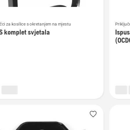
jte
Pogledaj
učci za kosilice s okretanjem na mjestu
Priključ
više
 komplet svjetala
Ispus
detalja
(OCD
o
Ispusni
t
žlijeb
a
kojim
upravlja
operater
(OCDC)