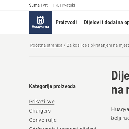
Šuma i vrt
–
HR, Hrvatski
Proizvodi
Dijelovi i dodatna 
Početna stranica
Za kosilice s okretanjem na mjes
Dij
na 
Kategorije proizvoda
Prikaži sve
Husqvar
Chargers
bolji r
Gorivo i ulje