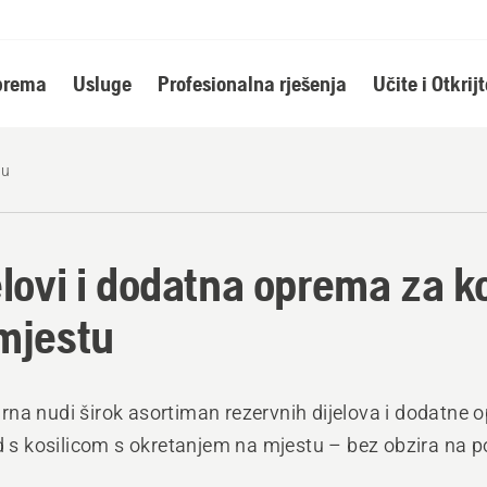
oprema
Usluge
Profesionalna rješenja
Učite i Otkrijt
tu
elovi i dodatna oprema za k
mjestu
na nudi širok asortiman rezervnih dijelova i dodatne 
ad s kosilicom s okretanjem na mjestu – bez obzira na 