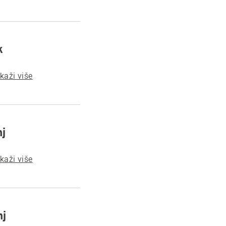
k
ikaži više
nj
ikaži više
nj