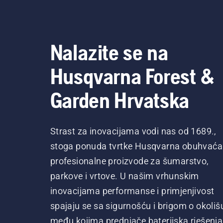
Nalazite se na
Husqvarna Forest &
Garden Hrvatska
Strast za inovacijama vodi nas od 1689.,
stoga ponuda tvrtke Husqvarna obuhvaća
profesionalne proizvode za šumarstvo,
parkove i vrtove. U našim vrhunskim
inovacijama performanse i primjenjivost
spajaju se sa sigurnošću i brigom o okoliš
među kojima prednjače baterijska rješenja 