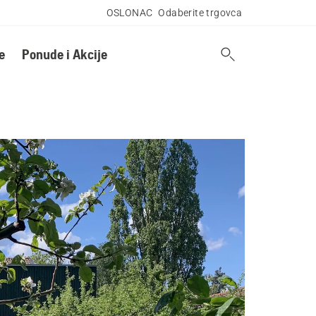
OSLONAC
Odaberite trgovca
e
Ponude i Akcije