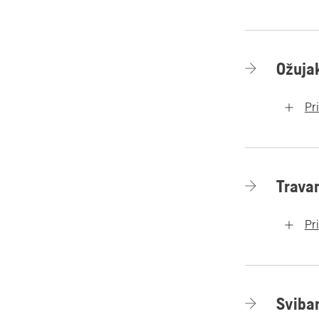
Ožuja
Pr
Trava
Pr
Sviba