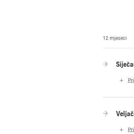
12 mjeseci
Siječa
Pr
Velja
Pr