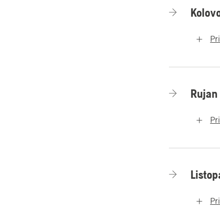
Kolov
Pr
Rujan
Pr
Listop
Pr