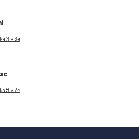
ni
ikaži više
nac
ikaži više