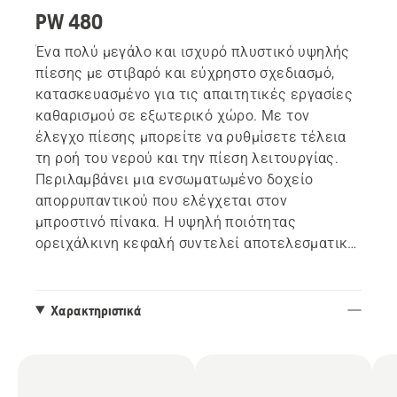
PW 480
Ένα πολύ μεγάλο και ισχυρό πλυστικό υψηλής
πίεσης με στιβαρό και εύχρηστο σχεδιασμό,
κατασκευασμένο για τις απαιτητικές εργασίες
καθαρισμού σε εξωτερικό χώρο. Με τον
έλεγχο πίεσης μπορείτε να ρυθμίσετε τέλεια
τη ροή του νερού και την πίεση λειτουργίας.
Περιλαμβάνει μια ενσωματωμένο δοχείο
απορρυπαντικού που ελέγχεται στον
μπροστινό πίνακα. Η υψηλή ποιότητας
ορειχάλκινη κεφαλή συντελεί αποτελεσματικά
στην άριστη απόδοση του πλυστικού,
εξασφαλίζοντας μεγάλη διάρκεια ζωής.
Περιλαμβάνεται εύκαμπτος σωλήνας υψηλής
Χαρακτηριστικά
πίεσης ενισχυμένος με χάλυβα. Η λαβή Low
Force ενεργοποιεί τη σκανδάλη με λιγότερη
προσπάθεια και περισσότερη άνεση στο χέρι
σας.