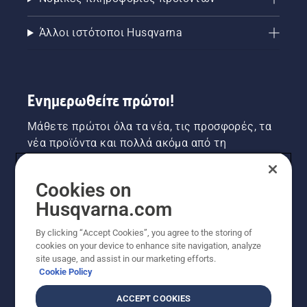
Άλλοι ιστότοποι Husqvarna
Ενημερωθείτε πρώτοι!
Μάθετε πρώτοι όλα τα νέα, τις προσφορές, τα
νέα προϊόντα και πολλά ακόμα από τη
Husqvarna! Κάντε εγγραφή στο newsletter μας
εδώ.
Cookies on
Husqvarna.com
ΕΓΓΡΑΦΉ ΣΤΟ ΕΝΗΜΕΡΩΤΙΚΌ ΔΕΛΤΊΟ
By clicking “Accept Cookies”, you agree to the storing of
cookies on your device to enhance site navigation, analyze
site usage, and assist in our marketing efforts.
Cookie Policy
ACCEPT COOKIES