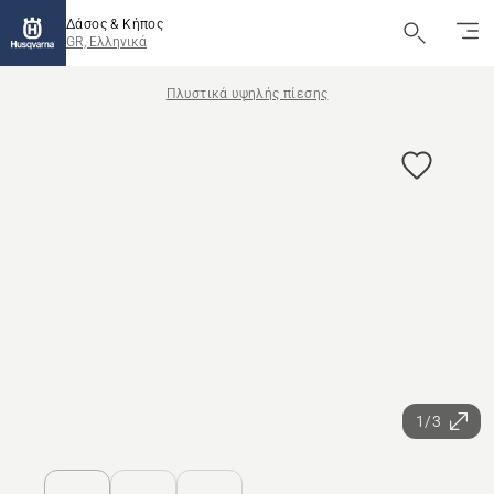
Δάσος & Κήπος
GR, Ελληνικά
Πλυστικά υψηλής πίεσης
1/3