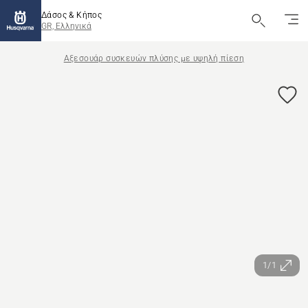
Δάσος & Κήπος
GR, Ελληνικά
Αξεσουάρ συσκευών πλύσης με υψηλή πίεση
1/1