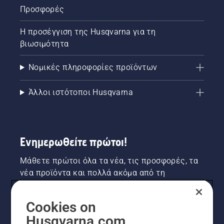
Προσφορές
Η προσέγγιση της Husqvarna για τη
βιωσιμότητα
Νομικές πληροφορίες προϊόντων
Άλλοι ιστότοποι Husqvarna
Ενημερωθείτε πρώτοι!
Μάθετε πρώτοι όλα τα νέα, τις προσφορές, τα
νέα προϊόντα και πολλά ακόμα από τη
Husqvarna! Κάντε εγγραφή στο newsletter μας
εδώ.
Cookies on
Husqvarna.com
ΕΓΓΡΑΦΉ ΣΤΟ ΕΝΗΜΕΡΩΤΙΚΌ ΔΕΛΤΊΟ