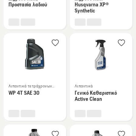
λεπτομέρειες
λεπτομέρειες
Προστασία λαδιού
Husqvarna XP®
για
για
Synthetic
το
το
Δίχρονο
Δίχρονο
λάδι,
λάδι
Προστασία
Husqvarna
λαδιού
XP®
Synthetic
Δείτε
Δείτε
Λιπαντικά τετράχρονων
Λιπαντικά
περισσότερες
περισσότερες
κινητήρων
WP 4T SAE 30
Γενικό Καθαριστικό
λεπτομέρειες
λεπτομέρειες
Active Clean
για
για
το
το
WP 4T
Γενικό
SAE 30
Καθαριστικό
Active