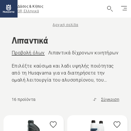
Δάσος & Κήπος
GR, Ελληνικά
Αρχική σελίδα
Λιπαντικά
Προβολή όλων
Λιπαντικά δίχρονων κινητήρων
Λιπ
Επιλέξτε καύσιμα και λαδι υψηλής ποιότητας
από τη Husqvarna για να διατηρήσετε την
ομαλή λειτουργία του αλυσοπρίονου, του
χλοοκοπτικού ή άλλων προϊόντων εξωτερικού
χώρου.
16 προϊόντα
Σύγκριση
Όλα
τα