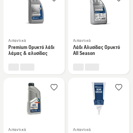
Clean
Δείτε
Δείτε
Λιπαντικά
Λιπαντικά
περισσότερες
περισσότερες
Premium Ορυκτό λάδι
Λάδι Αλυσίδας Ορυκτό
λεπτομέρειες
λεπτομέρειες
λάμας & αλυσίδας
All Season
για
για
το
το
Premium
Λάδι
Ορυκτό
Αλυσίδας
λάδι
Ορυκτό
λάμας
All
&
Season
αλυσίδας
Δείτε
Δείτε
Λιπαντικά
Λιπαντικά