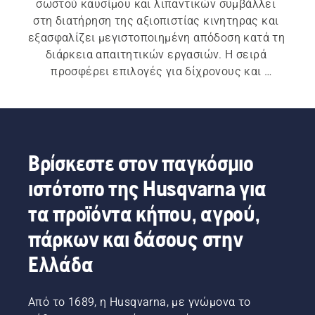
σωστού καυσίμου και λιπαντικών συμβάλλει 
στη διατήρηση της αξιοπιστίας κινητηρας και 
εξασφαλίζει μεγιστοποιημένη απόδοση κατά τη 
διάρκεια απαιτητικών εργασιών. Η σειρά 
προσφέρει επιλογές για δίχρονους και 
τετράχρονους κινητήρες, ενώ θα βρείτε 
επίσης μια επιλογή από πρακτικά αξεσουάρ.
Βρίσκεστε στον παγκόσμιο
ιστότοπο της Husqvarna για
τα προϊόντα κήπου, αγρού,
πάρκων και δάσους στην
Ελλάδα
Από το 1689, η Husqvarna, με γνώμονα το