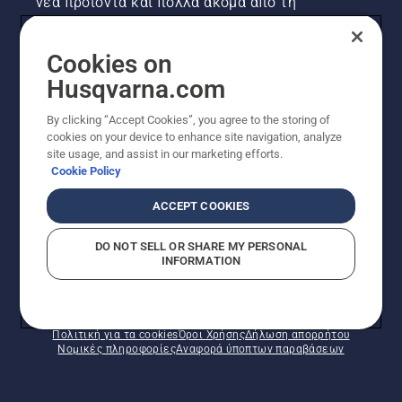
νέα προϊόντα και πολλά ακόμα από τη
Husqvarna! Κάντε εγγραφή στο newsletter μας
εδώ.
Cookies on
Husqvarna.com
ΕΓΓΡΑΦΉ ΣΤΟ ΕΝΗΜΕΡΩΤΙΚΌ ΔΕΛΤΊΟ
By clicking “Accept Cookies”, you agree to the storing of
cookies on your device to enhance site navigation, analyze
site usage, and assist in our marketing efforts.
Cookie Policy
ACCEPT COOKIES
DO NOT SELL OR SHARE MY PERSONAL
INFORMATION
© Husqvarna AB (δημοσ.) Με την επιφύλαξη παντός
δικαιώματος. Οι εμφανιζόμενες τιμές είναι οι
συνιστώμενες τιμές λιανικής.
Πολιτική για τα cookies
Όροι Χρήσης
Δήλωση απορρήτου
Νομικές πληροφορίες
Αναφορά ύποπτων παραβάσεων