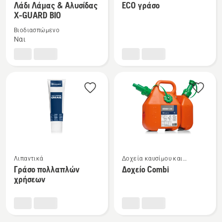
περισσότερες
περισσότερες
Λάδι Λάμας & Αλυσίδας
ECO γράσο
X-GUARD BIO
λεπτομέρειες
λεπτομέρειες
για
για
Βιοδιασπώμενο
το
το
Ναι
Λάδι
ECO
Λάμας
γράσο
&
Αλυσίδας
X-
GUARD
BIO
Δείτε
Δείτε
Λιπαντικά
Δοχεία καυσίμου και
περισσότερες
περισσότερες
εξοπλισμός πλήρωσης
Γράσο πολλαπλών
Δοχείο Combi
λεπτομέρειες
λεπτομέρειες
χρήσεων
για
για
το
το
Γράσο
Δοχείο
πολλαπλών
Combi